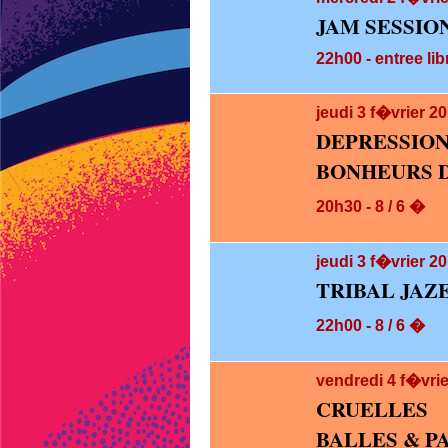
JAM SESSIO
22h00 - entree lib
jeudi 3
f�vrier 2
DEPRESS
BONHEURS D
20h30 - 8 / 6 �
jeudi 3
f�vrier 20
TRIBAL JAZ
22h00 - 8 / 6 �
vendredi 4
f�vrie
CRUELLES
BALLES & P