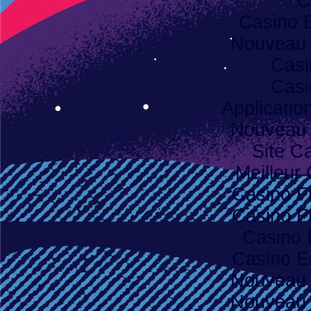
C
Casino 
Nouveau 
Casi
Casi
Applicatio
Nouveau 
Site C
Meilleur
Casino F
Casino F
Casino 
Casino E
Nouveau 
Nouveau 