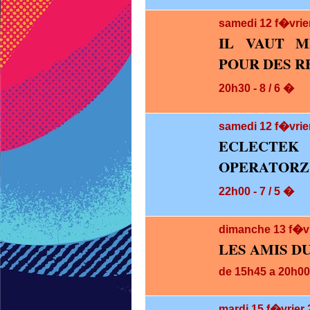
samedi 12
f�vrie
IL VAUT M
POUR DES RE
20h30 - 8 / 6 �
samedi 12
f�vrie
ECLECTEK
OPERATORZ
22h00 - 7 / 5 �
dimanche 13
f�v
LES AMIS D
de 15h45 a 20h00 
mardi 15
f�vrier 