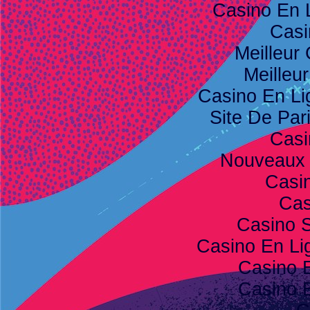
Casino En 
Casi
Meilleur
Meilleu
Casino En Li
Site De Pari
Casi
Nouveaux 
Casi
Cas
Casino S
Casino En Lig
Casino 
Casino 