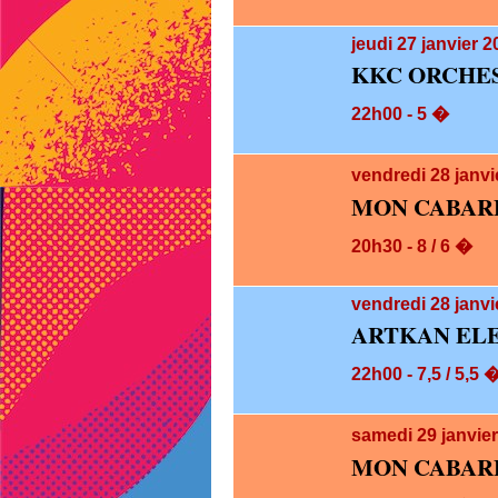
jeudi 27
janvier 2
KKC ORCHES
22h00 - 5 �
vendredi 28
janvi
MON CABARE
20h30 - 8 / 6 �
vendredi 28
janvi
ARTKAN EL
22h00 - 7,5 / 5,5 
samedi 29
janvie
MON CABARE