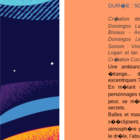
DUR�E : 50
Cr�ation de
Domingos Le
Bisiaux - Av
Domingos L
Sonore : Vin
Logan et Ian 
Cr�ation Cost
Une ambiance
�trange...
excentriques 
En m�lant m
personnages r
peur, se m�t
secrets.
Balles et mas
s��clipsent,
atmosph�re p
le dr�le, l'ab