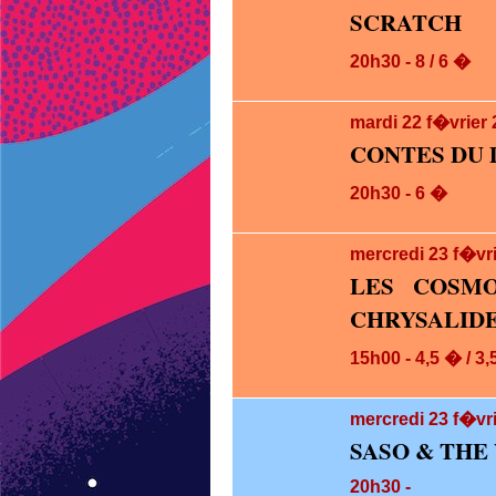
SCRATCH
20h30 - 8 / 6 �
mardi 22
f�vrier
CONTES DU 
20h30 - 6 �
mercredi 23
f�vr
LES COSM
CHRYSALID
15h00 - 4,5 � / 3
mercredi 23
f�vri
SASO & THE 
20h30 -