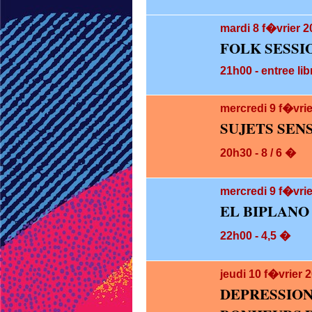
mardi 8
f�vrier 2
FOLK SESSI
21h00 - entree lib
mercredi 9
f�vrie
SUJETS SEN
20h30 - 8 / 6 �
mercredi 9
f�vrie
EL BIPLANO
22h00 - 4,5 �
jeudi 10
f�vrier 
DEPRESS