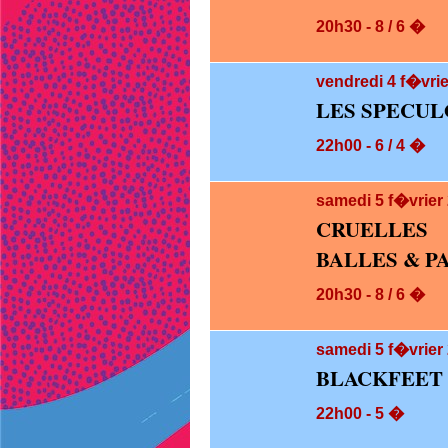
20h30 - 8 / 6 �
vendredi 4
f�vrie
LES SPECUL
22h00 - 6 / 4 �
samedi 5
f�vrier
CRUELLES
BALLES & P
20h30 - 8 / 6 �
samedi 5
f�vrier 
BLACKFEET 
22h00 - 5 �