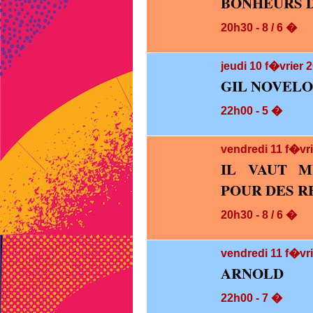
BONHEURS D
20h30 - 8 / 6 �
jeudi 10
f�vrier 2
GIL NOVELO
22h00 - 5 �
vendredi 11
f�vri
IL VAUT M
POUR DES RE
20h30 - 8 / 6 �
vendredi 11
f�vri
ARNOLD
22h00 - 7 �