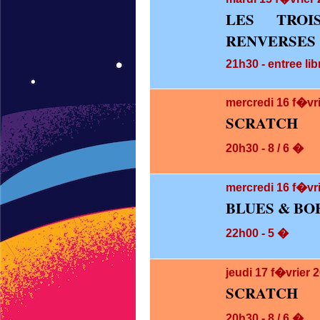
LES TRO
RENVERSES
21h30 - entree lib
mercredi 16
f�vr
SCRATCH
20h30 - 8 / 6 �
mercredi 16
f�vri
BLUES & BO
22h00 - 5 �
jeudi 17
f�vrier 
SCRATCH
20h30 - 8 / 6 �