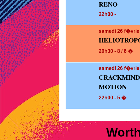
RENO
22h00 -
samedi 26
f�vrie
HELIOTROP
20h30 - 8 / 6 �
samedi 26
f�vrie
CRACKMIND
MOTION
22h00 - 5 �
Worth