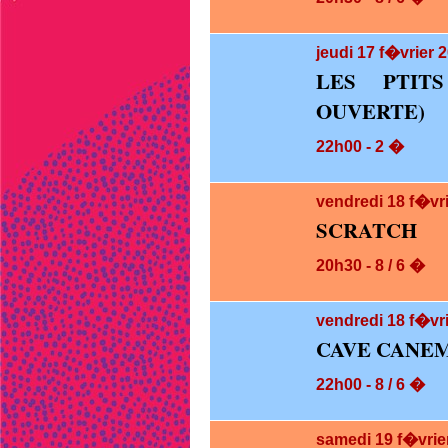
jeudi 17
f�vrier 2
LES PTIT
OUVERTE)
22h00 - 2 �
vendredi 18
f�vr
SCRATCH
20h30 - 8 / 6 �
vendredi 18
f�vri
CAVE CANEM
22h00 - 8 / 6 �
samedi 19
f�vrie