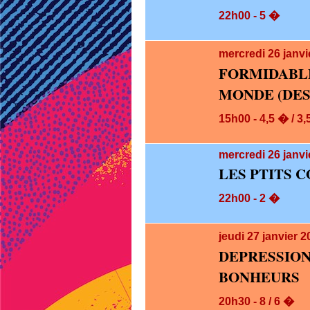
22h00 - 5 �
mercredi 26
janvi
FORMIDABLE
MONDE (DES 
15h00 - 4,5 � / 3
mercredi 26
janvi
LES PTITS 
22h00 - 2 �
jeudi 27
janvier 
DEPRESS
BONHEURS
20h30 - 8 / 6 �