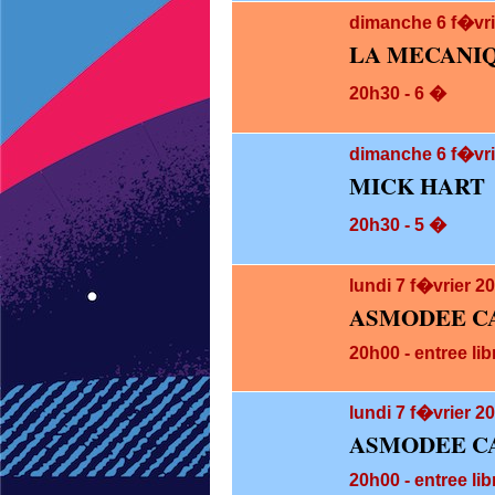
dimanche 6
f�vri
LA MECANI
20h30 - 6 �
dimanche 6
f�vri
MICK HART
20h30 - 5 �
lundi 7
f�vrier 2
ASMODEE C
20h00 - entree lib
lundi 7
f�vrier 20
ASMODEE CA
20h00 - entree lib