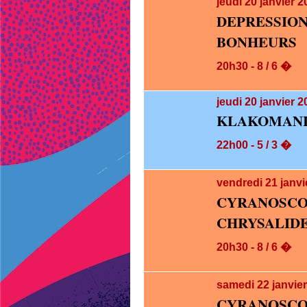
jeudi 20
janvier 
DEPRESS
BONHEURS
20h30 - 8 / 6 �
jeudi 20
janvier 2
KLAKOMANI
22h00 - 5 / 3 �
vendredi 21
janvi
CYRANOS
CHRYSALID
20h30 - 8 / 6 �
samedi 22
janvie
CYRANOS