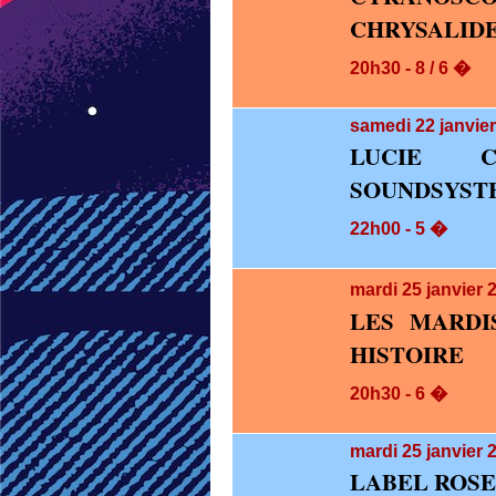
CHRYSALID
20h30 - 8 / 6 �
samedi 22
janvie
LUCIE C
SOUNDSYST
22h00 - 5 �
mardi 25
janvier 
LES MARDI
HISTOIRE
20h30 - 6 �
mardi 25
janvier 
LABEL ROSE