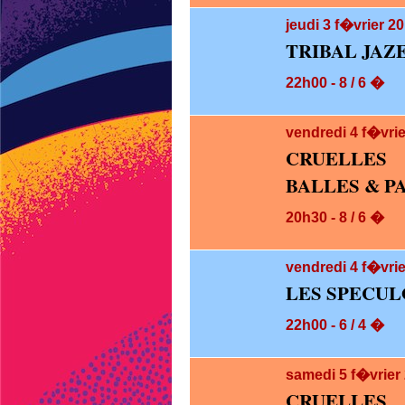
jeudi 3
f�vrier 20
TRIBAL JAZ
22h00 - 8 / 6 �
vendredi 4
f�vrie
CRUELLES
BALLES & P
20h30 - 8 / 6 �
vendredi 4
f�vrie
LES SPECUL
22h00 - 6 / 4 �
samedi 5
f�vrier
CRUELLES