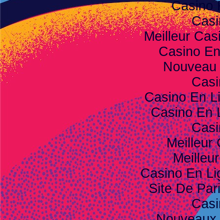
Casino 
Casi
Meilleur Cas
Casino E
Nouveau 
Casi
Casino En L
Casino En 
Casi
Meilleur
Meilleu
Casino En Li
Site De Pari
Casi
Nouveaux 