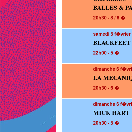
BALLES & P
20h30 - 8 / 6 �
samedi 5
f�vrier 
BLACKFEET 
22h00 - 5 �
dimanche 6
f�vri
LA MECANI
20h30 - 6 �
dimanche 6
f�vri
MICK HART
20h30 - 5 �