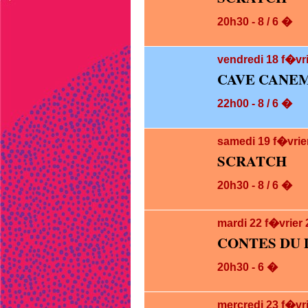
20h30 - 8 / 6 �
vendredi 18
f�vri
CAVE CANEM
22h00 - 8 / 6 �
samedi 19
f�vrie
SCRATCH
20h30 - 8 / 6 �
mardi 22
f�vrier
CONTES DU 
20h30 - 6 �
mercredi 23
f�vr