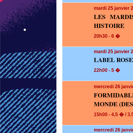
mardi 25
janvier 
LES MARDI
HISTOIRE
20h30 - 6 �
mardi 25
janvier 
LABEL ROSE
22h00 - 5 �
mercredi 26
janvi
FORMIDABLE
MONDE (DES 
15h00 - 4,5 � / 3
mercredi 26
janvi