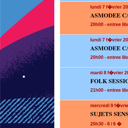
lundi 7
f�vrier 2
ASMODEE C
20h00 - entree lib
lundi 7
f�vrier 20
ASMODEE CA
20h00 - entree lib
mardi 8
f�vrier 2
FOLK SESSI
21h00 - entree lib
mercredi 9
f�vrie
SUJETS SEN
20h30 - 8 / 6 �