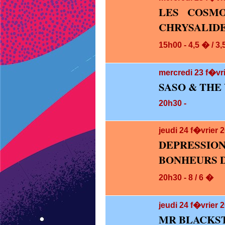
LES COSM
CHRYSALID
15h00 - 4,5 � / 3
mercredi 23
f�vri
SASO & THE 
20h30 -
jeudi 24
f�vrier 
DEPRESS
BONHEURS D
20h30 - 8 / 6 �
jeudi 24
f�vrier 2
MR BLACKS