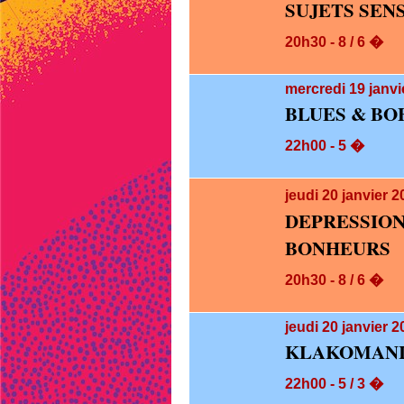
SUJETS SEN
20h30 - 8 / 6 �
mercredi 19
janvi
BLUES & BO
22h00 - 5 �
jeudi 20
janvier 
DEPRESS
BONHEURS
20h30 - 8 / 6 �
jeudi 20
janvier 2
KLAKOMANI
22h00 - 5 / 3 �