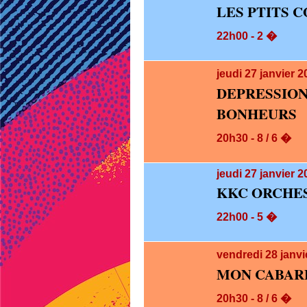
LES PTITS 
22h00 - 2 �
jeudi 27
janvier 
DEPRESS
BONHEURS
20h30 - 8 / 6 �
jeudi 27
janvier 2
KKC ORCHES
22h00 - 5 �
vendredi 28
janvi
MON CABARE
20h30 - 8 / 6 �