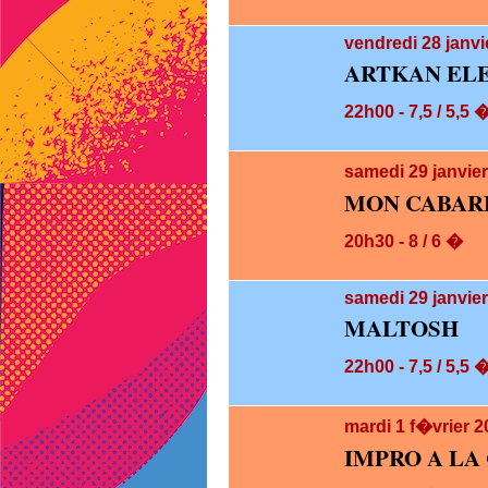
vendredi 28
janvi
ARTKAN EL
22h00 - 7,5 / 5,5 
samedi 29
janvie
MON CABARE
20h30 - 8 / 6 �
samedi 29
janvie
MALTOSH
22h00 - 7,5 / 5,5 
mardi 1
f�vrier 2
IMPRO A LA