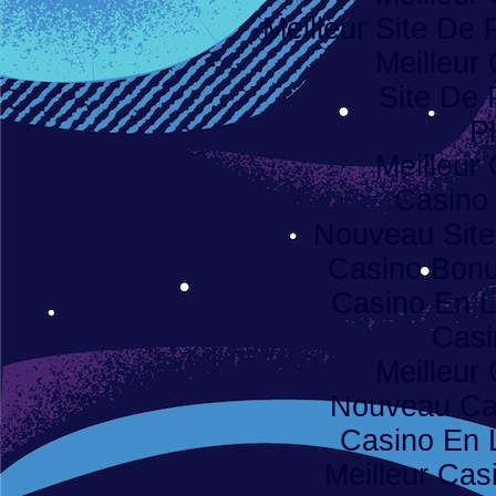
Meilleur Site De P
Meilleur
Site De 
Pl
Meilleur
Casino
Nouveau Site
Casino Bon
Casino En L
Casi
Meilleur
Nouveau Ca
Casino En 
Meilleur Cas