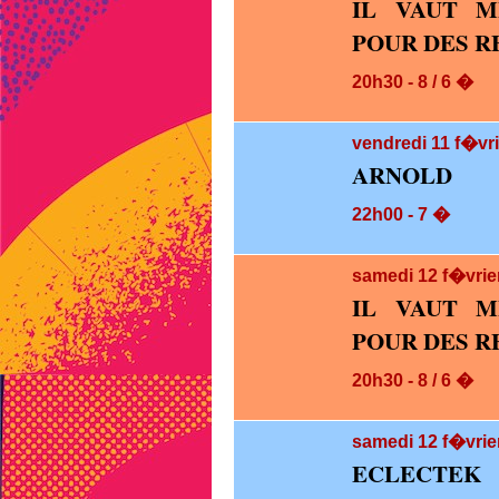
IL VAUT M
POUR DES RE
20h30 - 8 / 6 �
vendredi 11
f�vri
ARNOLD
22h00 - 7 �
samedi 12
f�vrie
IL VAUT M
POUR DES RE
20h30 - 8 / 6 �
samedi 12
f�vrie
ECLECTEK