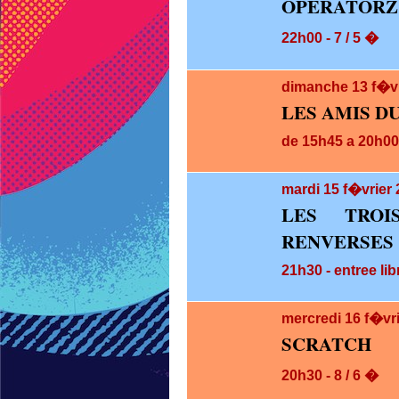
OPERATORZ
22h00 - 7 / 5 �
dimanche 13
f�v
LES AMIS D
de 15h45 a 20h00 
mardi 15
f�vrier 
LES TRO
RENVERSES
21h30 - entree lib
mercredi 16
f�vr
SCRATCH
20h30 - 8 / 6 �