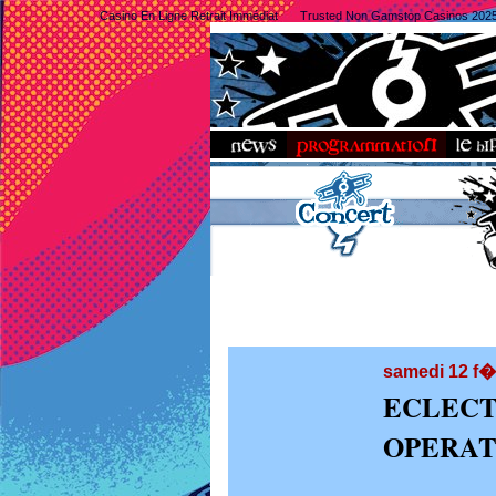
Casino En Ligne Retrait Immédiat
Trusted Non Gamstop Casinos 202
samedi 12 f�
ECLECT
OPERA