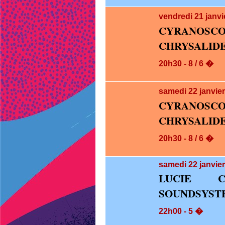
vendredi 21
janvi
CYRANOS
CHRYSALID
20h30 - 8 / 6 �
samedi 22
janvie
CYRANOS
CHRYSALID
20h30 - 8 / 6 �
samedi 22
janvie
LUCIE C
SOUNDSYST
22h00 - 5 �