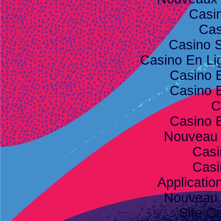
Casi
Cas
Casino S
Casino En Lig
Casino 
Casino 
C
Casino 
Nouveau 
Casi
Casi
Applicatio
Nouveau 
Site C