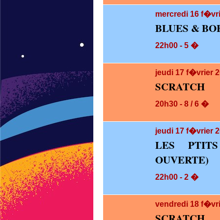
mercredi 16
f�vri
BLUES & BO
22h00 - 5 �
jeudi 17
f�vrier 
SCRATCH
20h30 - 8 / 6 �
jeudi 17
f�vrier 2
LES PTIT
OUVERTE)
22h00 - 2 �
vendredi 18
f�vr
SCRATCH