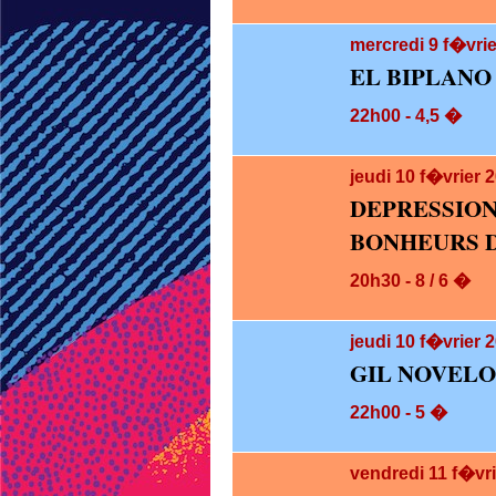
mercredi 9
f�vrie
EL BIPLANO
22h00 - 4,5 �
jeudi 10
f�vrier 
DEPRESS
BONHEURS D
20h30 - 8 / 6 �
jeudi 10
f�vrier 2
GIL NOVELO
22h00 - 5 �
vendredi 11
f�vri