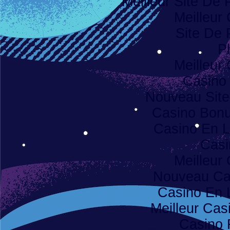
Meilleur Site De P
Meilleur
Site De 
Pl
Meilleur
Casino
Nouveau Site
Casino Bon
Casino En L
Casi
Meilleur
Nouveau Ca
Casino En 
Meilleur Cas
Casino 