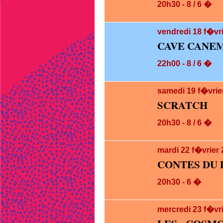
20h30 - 8 / 6 �
vendredi 18
f�vri
CAVE CANEM
22h00 - 8 / 6 �
samedi 19
f�vrie
SCRATCH
20h30 - 8 / 6 �
mardi 22
f�vrier
CONTES DU 
20h30 - 6 �
mercredi 23
f�vr