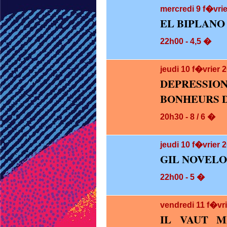
mercredi 9
f�vrie
EL BIPLANO
22h00 - 4,5 �
jeudi 10
f�vrier 
DEPRESS
BONHEURS D
20h30 - 8 / 6 �
jeudi 10
f�vrier 2
GIL NOVELO
22h00 - 5 �
vendredi 11
f�vri
IL VAUT M