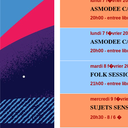
lundi 7
f�vrier 2
ASMODEE C
20h00 - entree lib
lundi 7
f�vrier 20
ASMODEE CA
20h00 - entree lib
mardi 8
f�vrier 2
FOLK SESSI
21h00 - entree lib
mercredi 9
f�vrie
SUJETS SEN
20h30 - 8 / 6 �