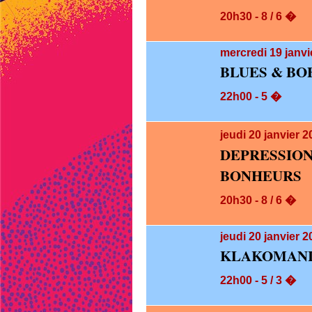
20h30 - 8 / 6 �
mercredi 19
janvi
BLUES & BO
22h00 - 5 �
jeudi 20
janvier 
DEPRESS
BONHEURS
20h30 - 8 / 6 �
jeudi 20
janvier 2
KLAKOMANI
22h00 - 5 / 3 �