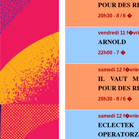
POUR DES RE
20h30 - 8 / 6 �
vendredi 11
f�vri
ARNOLD
22h00 - 7 �
samedi 12
f�vrie
IL VAUT M
POUR DES RE
20h30 - 8 / 6 �
samedi 12
f�vrie
ECLECTEK
OPERATORZ