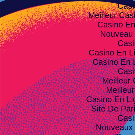
Casi
Meilleur Cas
Casino E
Nouveau 
Casi
Casino En L
Casino En 
Casi
Meilleur
Meilleu
Casino En Li
Site De Pari
Casi
Nouveaux 