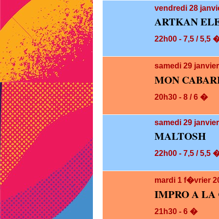
vendredi 28
janvi
ARTKAN EL
22h00 - 7,5 / 5,5 
samedi 29
janvie
MON CABARE
20h30 - 8 / 6 �
samedi 29
janvie
MALTOSH
22h00 - 7,5 / 5,5 
mardi 1
f�vrier 2
IMPRO A LA
21h30 - 6 �