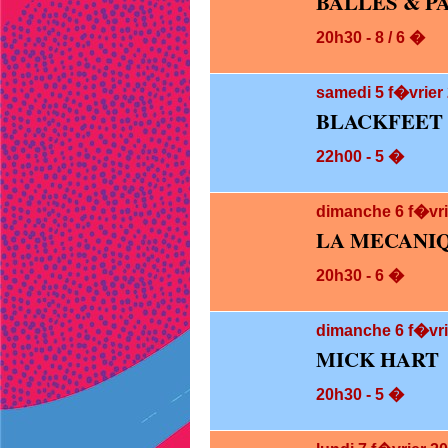
BALLES & P
20h30 - 8 / 6 �
samedi 5
f�vrier 
BLACKFEET 
22h00 - 5 �
dimanche 6
f�vri
LA MECANI
20h30 - 6 �
dimanche 6
f�vri
MICK HART
20h30 - 5 �