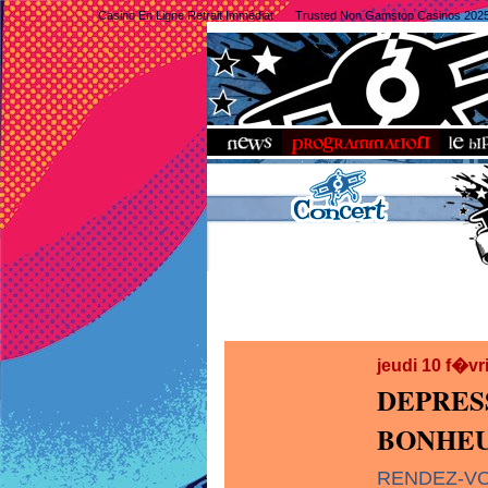
Casino En Ligne Retrait Immédiat
Trusted Non Gamstop Casinos 202
jeudi 10 f�vr
DEPRES
BONHEU
RENDEZ-V