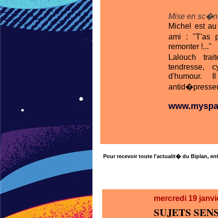
Mise en sc�ne
Michel est au
ami : "T'as 
remonter !..."
Lalouch tra
tendresse, 
d'humour. I
antid�presseur 
www.myspac
Pour recevoir toute l'actualit� du Biplan, ent
mercredi 19
janvi
SUJETS SEN