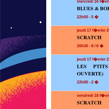
mercredi 16
f�vri
BLUES & BO
22h00 - 5 �
jeudi 17
f�vrier 
SCRATCH
20h30 - 8 / 6 �
jeudi 17
f�vrier 2
LES PTIT
OUVERTE)
22h00 - 2 �
vendredi 18
f�vr
SCRATCH