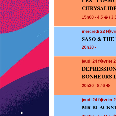
LES COSM
CHRYSALID
15h00 - 4,5 � / 3
mercredi 23
f�vri
SASO & THE 
20h30 -
jeudi 24
f�vrier 
DEPRESS
BONHEURS D
20h30 - 8 / 6 �
jeudi 24
f�vrier 2
MR BLACKS