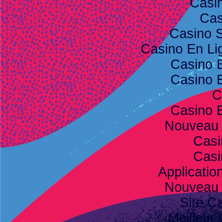
Casi
Cas
Casino S
Casino En Lig
Casino 
Casino 
C
Casino 
Nouveau 
Casi
Casi
Applicatio
Nouveau 
Site C
Meilleur