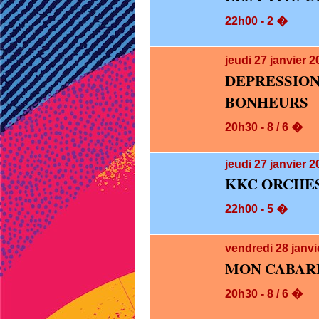
22h00 - 2 �
jeudi 27
janvier 
DEPRESS
BONHEURS
20h30 - 8 / 6 �
jeudi 27
janvier 2
KKC ORCHES
22h00 - 5 �
vendredi 28
janvi
MON CABARE
20h30 - 8 / 6 �