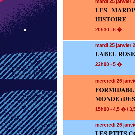
mardi 25
janvier 
LES MARDI
HISTOIRE
20h30 - 6 �
mardi 25
janvier 
LABEL ROSE
22h00 - 5 �
mercredi 26
janvi
FORMIDABLE
MONDE (DES 
15h00 - 4,5 � / 3
mercredi 26
janvi
LES PTITS 