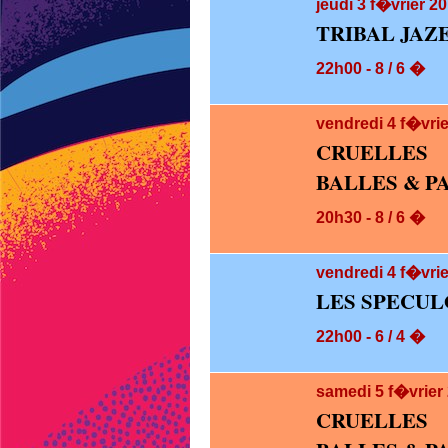
jeudi 3
f�vrier 20
TRIBAL JAZ
22h00 - 8 / 6 �
vendredi 4
f�vrie
CRUELLES
BALLES & P
20h30 - 8 / 6 �
vendredi 4
f�vrie
LES SPECUL
22h00 - 6 / 4 �
samedi 5
f�vrier
CRUELLES