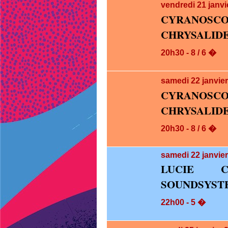
vendredi 21
janvi
CYRANOS
CHRYSALID
20h30 - 8 / 6 �
samedi 22
janvie
CYRANOS
CHRYSALID
20h30 - 8 / 6 �
samedi 22
janvie
LUCIE C
SOUNDSYST
22h00 - 5 �