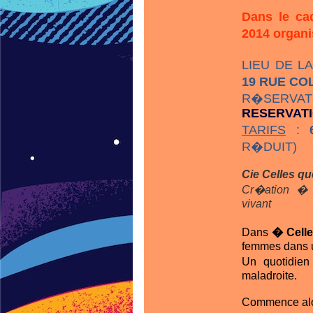
Dans le ca
2014 organi
LIEU DE L
19 RUE CO
R�S
RESERVAT
TARIFS
:
R�DUIT)
Cie Celles qu
Cr�ation � 
vivant
Dans
� Celle
femmes dans 
Un quotidien
maladroite.
Commence alor