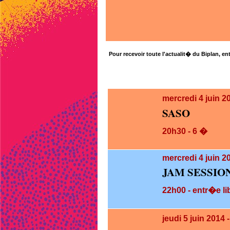
Pour recevoir toute l'actualit� du Biplan, ent
mercredi 4
juin 2
SASO
20h30 - 6 �
mercredi 4
juin 2
JAM SESSIO
22h00 - entr�e li
jeudi 5
juin 2014 