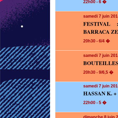
22h00 - 6 �
samedi 7
juin 20
FESTIVAL 
BARRACA Z
20h30 - 6/4 �
samedi 7
juin 20
BOUTEILLES
20h30 - 9/6,5 �
samedi 7
juin 201
HASSAN K. 
22h00 - 5 �
dimanche 8
juin 