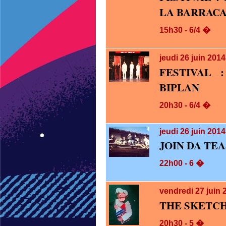
LA BARRAC
15h30 - 6/4 �
jeudi 26
juin 201
FESTIVAL 
BIPLAN
20h30 - 6/4 �
jeudi 26
juin 2014
JOIN DA TE
22h00 - 6 �
vendredi 27
juin 
THE SKETC
20h30 - 5 �