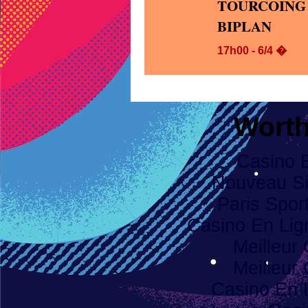
TOURCOING 
BIPLAN
17h00 - 6/4 �
Worth
Casino 
Nouveau Sit
Paris Spor
Casino En Li
Meilleur
Meilleur
Casino En 