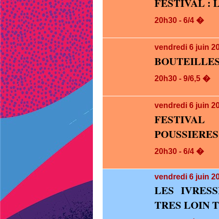
FESTIVAL : 
20h30 - 6/4 �
vendredi 6
juin 2
BOUTEILLES
20h30 - 9/6,5 �
vendredi 6
juin 2
FESTIVA
POUSSIERES
20h30 - 6/4 �
vendredi 6
juin 2
LES IVRES
TRES LOIN 