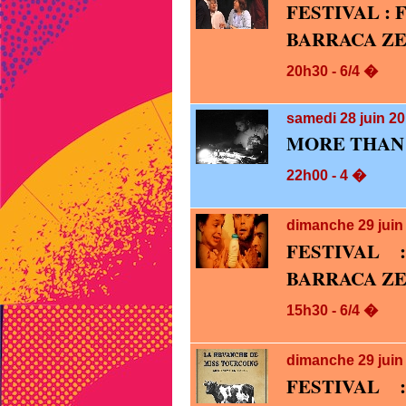
FESTIVAL :
BARRACA Z
20h30 - 6/4 �
samedi 28
juin 2
MORE THAN
22h00 - 4 �
dimanche 29
jui
FESTIVAL 
BARRACA Z
15h30 - 6/4 �
dimanche 29
jui
FESTIVAL