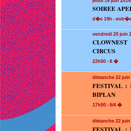
jeudi 19
juin 2014
SOIREE APE
d�s 19h - entr�e 
vendredi 20
juin 
CLOWNEST 
CIRCUS
22h00 - 6 �
dimanche 22
jui
FESTIVAL :
BIPLAN
17h00 - 6/4 �
dimanche 22
jui
FESTIVAL :