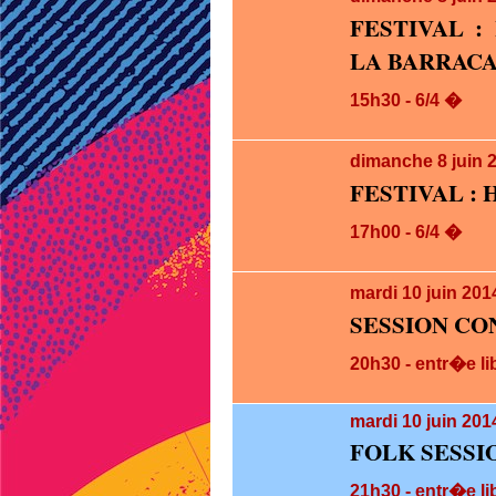
FESTIVAL :
LA BARRAC
15h30 - 6/4 �
dimanche 8
juin 
FESTIVAL : 
17h00 - 6/4 �
mardi 10
juin 201
SESSION CO
20h30 - entr�e li
mardi 10
juin 201
FOLK SESSI
21h30 - entr�e li