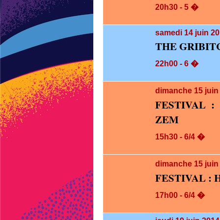
20h30 - 5 �
samedi 14
juin 2
THE GRIBIT
22h00 - 6 �
dimanche 15
jui
FESTIVAL :
ZEM
15h30 - 6/4 �
dimanche 15
jui
FESTIVAL : H
17h00 - 6/4 �