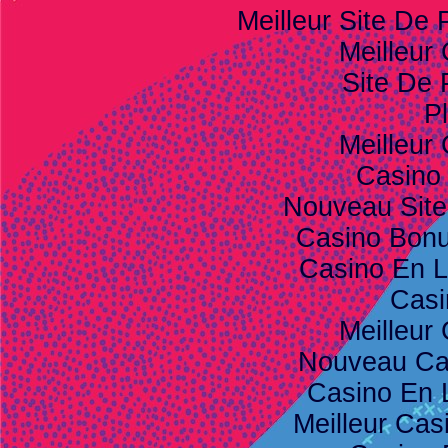
Meilleur Site De P
Meilleur
Site De 
Pl
Meilleur
Casino
Nouveau Site
Casino Bon
Casino En L
Casi
Meilleur
Nouveau Ca
Casino En 
Meilleur Cas