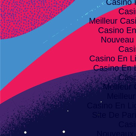
Casino 
Casi
Meilleur Cas
Casino E
Nouveau 
Casi
Casino En L
Casino En 
Casi
Meilleur
Meilleu
Casino En Li
Site De Pari
Casi
Nouveaux 