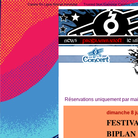
Casino En Ligne Retrait Immédiat
Trusted Non Gamstop Casinos 202
Réservations uniquement par mail
dimanche 8 j
FESTIV
BIPLAN