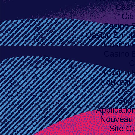
Casi
Cas
Casino S
Casino En Lig
Casino 
Casino 
C
Casino 
Nouveau 
Casi
Casi
Applicatio
Nouveau 
Site C