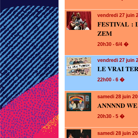
vendredi 27
juin 
FESTIVAL :
ZEM
20h30 - 6/4 �
vendredi 27
juin 
LE VRAI TE
22h00 - 6 �
samedi 28
juin 2
ANNNND WE
20h30 - 5 �
samedi 28
juin 2