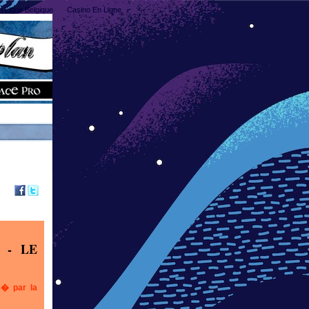
n Ligne Belgique
Casino En Ligne
 - LE
s� par la