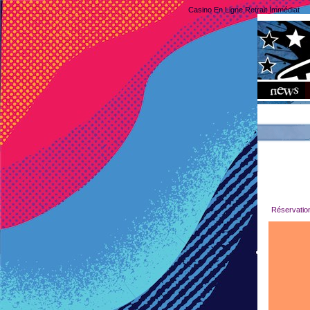
Casino En Ligne Retrait Immédiat
Réservation