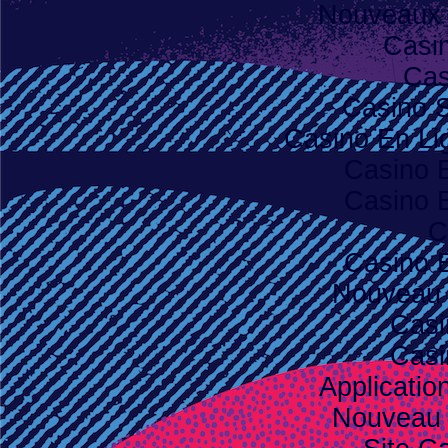
Nouveaux 
Casi
Cas
Casino S
Casino En Lig
Casino 
Casino 
C
Casino 
Nouveau 
Casi
Casi
Applicatio
Nouveau 