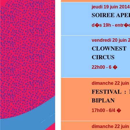
jeudi 19
juin 2014
SOIREE APE
d�s 19h - entr�e 
vendredi 20
juin 
CLOWNEST 
CIRCUS
22h00 - 6 �
dimanche 22
jui
FESTIVAL :
BIPLAN
17h00 - 6/4 �
dimanche 22
jui