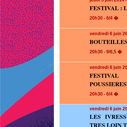
FESTIVAL : 
20h30 - 6/4 �
vendredi 6
juin 2
BOUTEILLES
20h30 - 9/6,5 �
vendredi 6
juin 2
FESTIVA
POUSSIERES
20h30 - 6/4 �
vendredi 6
juin 2
LES IVRES
TRES LOIN 