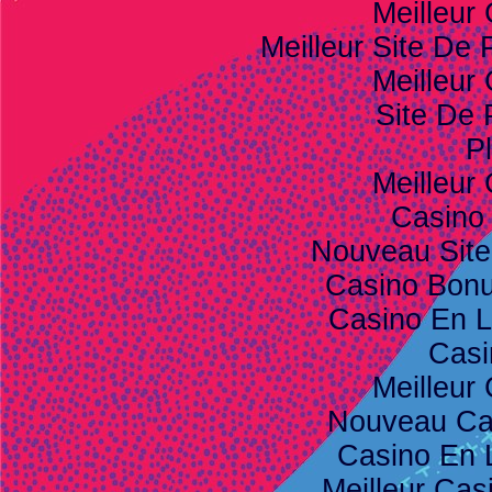
Meilleur
Meilleur Site De P
Meilleur
Site De 
Pl
Meilleur
Casino
Nouveau Site
Casino Bon
Casino En L
Casi
Meilleur
Nouveau Ca
Casino En 
Meilleur Cas