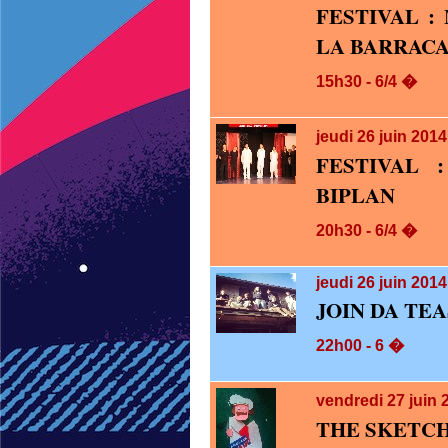
FESTIVAL :
LA BARRAC
15h30 - 6/4 �
jeudi 26
juin 201
FESTIVAL 
BIPLAN
20h30 - 6/4 �
jeudi 26
juin 2014
JOIN DA TE
22h00 - 6 �
vendredi 27
juin 
THE SKETC