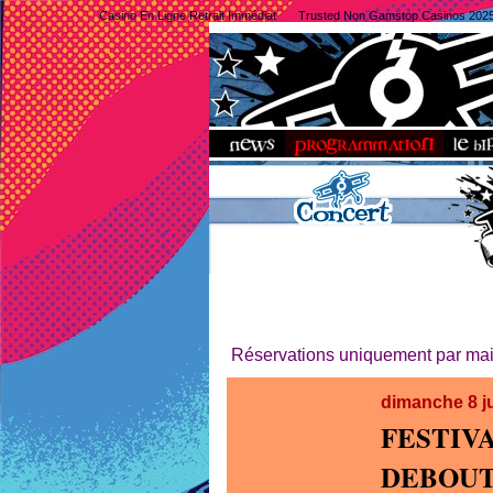
Casino En Ligne Retrait Immédiat
Trusted Non Gamstop Casinos 202
Réservations uniquement par mail
dimanche 8 j
FESTIV
DEBOUT