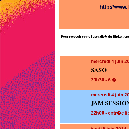
http://www.f
Pour recevoir toute l'actualit� du Biplan, ent
mercredi 4
juin 2
SASO
20h30 - 6 �
mercredi 4
juin 2
JAM SESSIO
22h00 - entr�e li
jeudi 5
juin 2014 