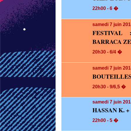
22h00 - 6 �
samedi 7
juin 20
FESTIVAL 
BARRACA Z
20h30 - 6/4 �
samedi 7
juin 20
BOUTEILLES
20h30 - 9/6,5 �
samedi 7
juin 201
HASSAN K. 
22h00 - 5 �