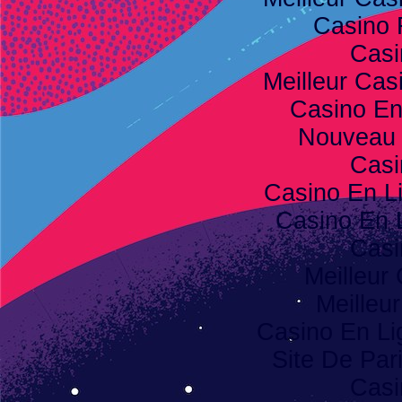
Casino 
Casi
Meilleur Cas
Casino E
Nouveau 
Casi
Casino En L
Casino En 
Casi
Meilleur
Meilleu
Casino En Li
Site De Pari
Casi