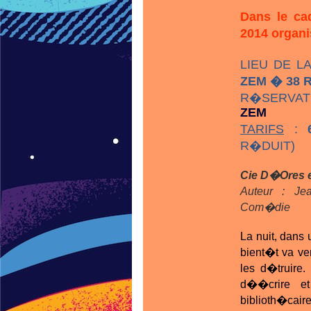
Dans le ca
2014 organi
LIEU DE L
ZEM � 38 
R�SERVAT
ZEM
TARIFS
:
R�DUIT)
Cie D�Ores 
Auteur : J
Com�die
La nuit, dans 
bient�t va ven
les d�truire.
d��crire e
biblioth�caire