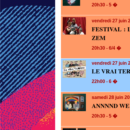
20h30 - 5 �
vendredi 27
juin 
FESTIVAL :
ZEM
20h30 - 6/4 �
vendredi 27
juin 
LE VRAI TE
22h00 - 6 �
samedi 28
juin 2
ANNNND WE
20h30 - 5 �