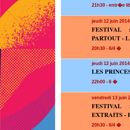
21h30 - entr�e li
jeudi 12
juin 201
FESTIVAL
PARTOUT - L
20h30 - 6/4 �
jeudi 12
juin 2014
LES PRINCE
22h00 - 6 �
vendredi 13
juin 
FESTIVAL
EXTRAITS -
20h30 - 6/4 �