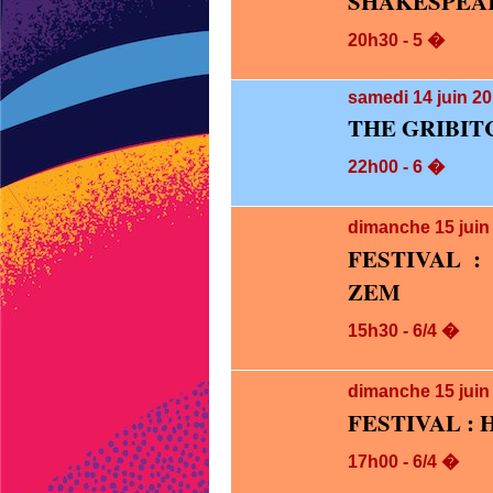
SHAKESPEA
20h30 - 5 �
samedi 14
juin 2
THE GRIBIT
22h00 - 6 �
dimanche 15
jui
FESTIVAL :
ZEM
15h30 - 6/4 �
dimanche 15
jui
FESTIVAL : H
17h00 - 6/4 �