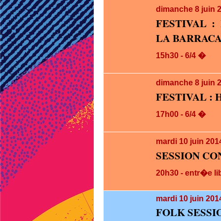
dimanche 8
juin 
FESTIVAL :
LA BARRAC
15h30 - 6/4 �
dimanche 8
juin 
FESTIVAL : 
17h00 - 6/4 �
mardi 10
juin 201
SESSION CO
20h30 - entr�e li
mardi 10
juin 201
FOLK SESSI