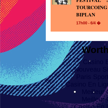
FESTIVAL
TOURCOING 
BIPLAN
17h00 - 6/4 �
Worth
Casino 
Nouveau Sit
Paris Spor
Casino En Li
Meilleur
Meilleur
Casino En 