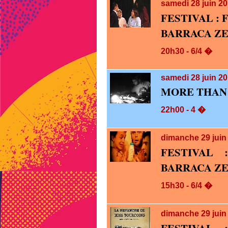
samedi 28
juin 2
FESTIVAL :
BARRACA Z
20h30 - 6/4 �
samedi 28
juin 2
MORE THAN
22h00 - 4 �
dimanche 29
jui
FESTIVAL 
BARRACA Z
15h30 - 6/4 �
dimanche 29
jui