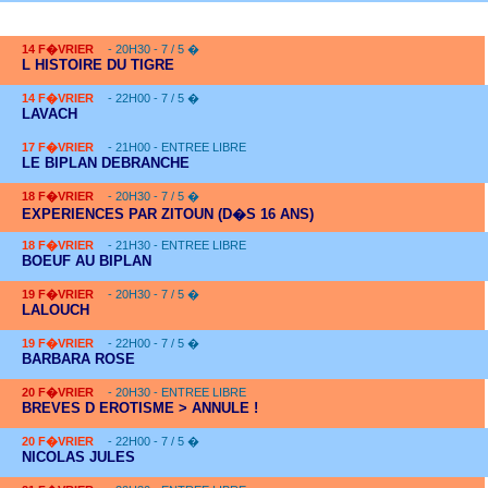
14
F�VRIER
- 20H30 - 7 / 5 �
L HISTOIRE DU TIGRE
14
F�VRIER
- 22H00 - 7 / 5 �
LAVACH
17
F�VRIER
- 21H00 - ENTREE LIBRE
LE BIPLAN DEBRANCHE
18
F�VRIER
- 20H30 - 7 / 5 �
EXPERIENCES PAR ZITOUN (D�S 16 ANS)
18
F�VRIER
- 21H30 - ENTREE LIBRE
BOEUF AU BIPLAN
19
F�VRIER
- 20H30 - 7 / 5 �
LALOUCH
19
F�VRIER
- 22H00 - 7 / 5 �
BARBARA ROSE
20
F�VRIER
- 20H30 - ENTREE LIBRE
BREVES D EROTISME > ANNULE !
20
F�VRIER
- 22H00 - 7 / 5 �
NICOLAS JULES