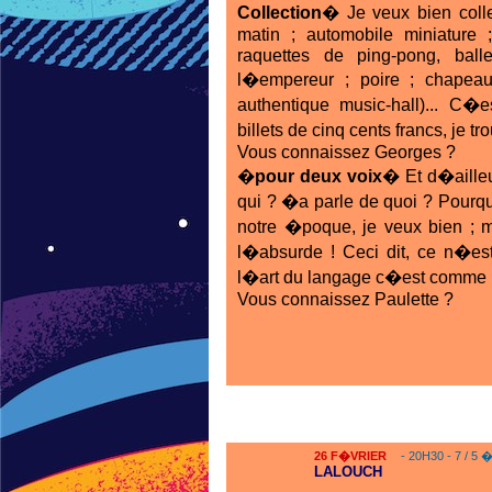
Collection�
Je veux bien colle
matin ; automobile miniature 
raquettes de ping-pong, ball
l�empereur ; poire ; chape
authentique music-hall)... C
billets de cinq cents francs, je tr
Vous connaissez Georges ?
�pour deux voix�
Et d�ailleu
qui ? �a parle de quoi ? Pourquo
notre �poque, je veux bien ; m
l�absurde ! Ceci dit, ce n�e
l�art du langage c�est comme l
Vous connaissez Paulette ?
26
F�VRIER
- 20H30 - 7 / 5 
LALOUCH