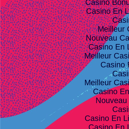
Casino Bon
Casino En L
Casi
Meilleur
Nouveau Ca
Casino En 
Meilleur Cas
Casino 
Casi
Meilleur Cas
Casino E
Nouveau 
Casi
Casino En L
Casino En 