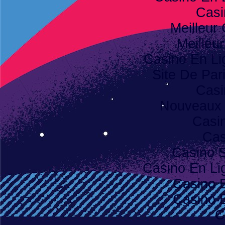
Casi
Meilleur
Meilleu
Casino En Li
Site De Pari
Casi
Nouveaux 
Casi
Cas
Casino S
Casino En Lig
Casino 
Casino 
C