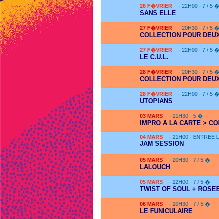
26
F�VRIER
- 22H00 - 7 / 5 
SANS ELLE
27
F�VRIER
- 20H30 - 7 / 5 
COLLECTION POUR DEUX
27
F�VRIER
- 22H00 - 7 / 5 
LE C.U.L.
28
F�VRIER
- 20H30 - 7 / 5 
COLLECTION POUR DEUX
28
F�VRIER
- 22H00 - 7 / 5 
UTOPIANS
03
MARS
- 21H30 - 5 �
IMPRO A LA CARTE > CO
04
MARS
- 21H00 - ENTREE 
JAM SESSION
05
MARS
- 20H30 - 7 / 5 �
LALOUCH
05
MARS
- 22H00 - 7 / 5 �
TWIST OF SOUL + ROSE
06
MARS
- 20H30 - 7 / 5 �
LE FUNICULAIRE