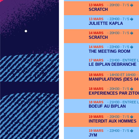
13
MARS
- 20H30 - 7 / 5 �
SCRATCH
13
MARS
- 22H00 - 7 / 5 �
JULIETTE KAPLA
14
MARS
- 20H30 - 7 / 5 �
SCRATCH
14
MARS
- 22H00 - 7 / 5 �
THE MEETING ROOM
17
MARS
- 21H00 - ENTREE 
LE BIPLAN DEBRANCHE
18
MARS
- 14H30 ET 16H00 -
MANIPULATIONS (DES 04
18
MARS
- 20H30 - 7 / 5 �
EXPERIENCES PAR ZITOU
18
MARS
- 21H30 - ENTREE 
BOEUF AU BIPLAN
19
MARS
- 20H30 - 7 / 5 �
INTERDIT AUX HOMMES
19
MARS
- 22H00 - 7 / 5 �
JYM