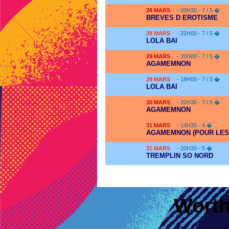
28
MARS
- 20H30 - 7 / 5 �
BREVES D EROTISME
28
MARS
- 22H00 - 7 / 5 �
LOLA BAI
29
MARS
- 20H00 - 7 / 5 �
AGAMEMNON
29
MARS
- 18H00 - 7 / 5 �
LOLA BAI
30
MARS
- 20H30 - 7 / 5 �
AGAMEMNON
31
MARS
- 14H30 - 4 �
AGAMEMNON (POUR LES
31
MARS
- 20H30 - 5 �
TREMPLIN SO NORD
Worth