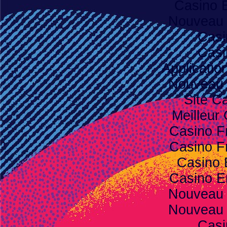
Casino 
Nouveau 
Casi
Casi
Applicatio
Nouveau 
Site C
Meilleur
Casino F
Casino F
Casino 
Casino E
Nouveau 
Nouveau 
Casi