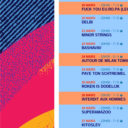
20
MARS
- 20H30 - 7 / 5 �
FUCK YOU EU.RO.PA (LE
20
MARS
- 22H00 - 7 / 5 �
DELBI
21
MARS
- 22H00 - 7 / 5 �
MINOR STRINGS
22
MARS
- 20H30 - 7 / 5 �
BASHAVAV
24
MARS
- 20H30 - 5 / 4 �
AUTOUR DE MILAN TOMI
24
MARS
- 22H00 - 7 / 5 �
PAYE TON SCHTREIMEL
25
MARS
- 22H00 - 7 / 5 �
ROKEN IS DODELIJK
26
MARS
- 20H30 - 7 / 5 �
INTERDIT AUX HOMMES
26
MARS
- 22H00 - 7 / 5 �
SUPERAMAZOO
27
MARS
- 22H00 - 7 / 5 �
KITOSLEV