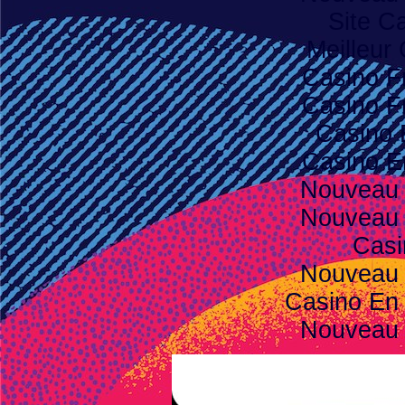
Site C
Meilleur
Casino F
Casino F
Casino 
Casino E
Nouveau 
Nouveau 
Casi
Nouveau 
Casino En 
Nouveau 