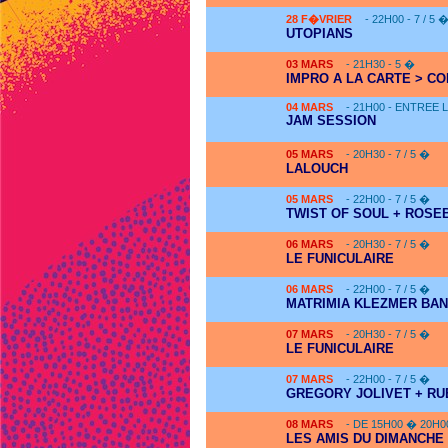
28
F�VRIER
- 22H00 - 7 / 5 
UTOPIANS
03
MARS
- 21H30 - 5 �
IMPRO A LA CARTE > CO
04
MARS
- 21H00 - ENTREE 
JAM SESSION
05
MARS
- 20H30 - 7 / 5 �
LALOUCH
05
MARS
- 22H00 - 7 / 5 �
TWIST OF SOUL + ROSE
06
MARS
- 20H30 - 7 / 5 �
LE FUNICULAIRE
06
MARS
- 22H00 - 7 / 5 �
MATRIMIA KLEZMER BA
07
MARS
- 20H30 - 7 / 5 �
LE FUNICULAIRE
07
MARS
- 22H00 - 7 / 5 �
GREGORY JOLIVET + RU
08
MARS
- DE 15H00 � 20H0
LES AMIS DU DIMANCHE