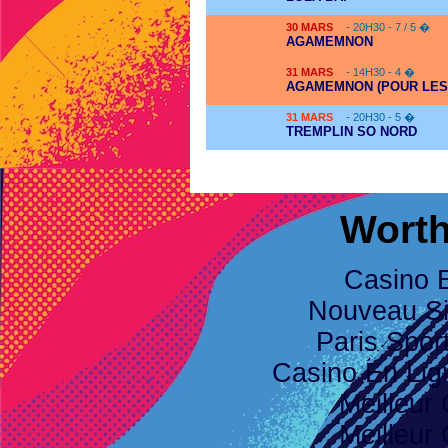
30
MARS
- 20H30 - 7 / 5 �
AGAMEMNON
31
MARS
- 14H30 - 4 �
AGAMEMNON (POUR LES
31
MARS
- 20H30 - 5 �
TREMPLIN SO NORD
Worth
Casino 
Nouveau Sit
Paris Spor
Casino En Li
Meilleur
Meilleur