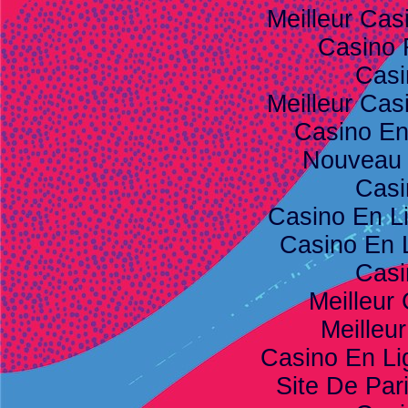
Meilleur Cas
Casino 
Casi
Meilleur Cas
Casino E
Nouveau 
Casi
Casino En L
Casino En 
Casi
Meilleur
Meilleu
Casino En Li
Site De Pari