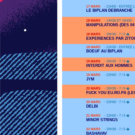
17
MARS
- 21H00 - ENTREE 
LE BIPLAN DEBRANCHE
18
MARS
- 14H30 ET 16H00 -
MANIPULATIONS (DES 04
18
MARS
- 20H30 - 7 / 5 �
EXPERIENCES PAR ZITOU
18
MARS
- 21H30 - ENTREE 
BOEUF AU BIPLAN
19
MARS
- 20H30 - 7 / 5 �
INTERDIT AUX HOMMES
19
MARS
- 22H00 - 7 / 5 �
JYM
20
MARS
- 20H30 - 7 / 5 �
FUCK YOU EU.RO.PA (LE
20
MARS
- 22H00 - 7 / 5 �
DELBI
21
MARS
- 22H00 - 7 / 5 �
MINOR STRINGS
22
MARS
- 20H30 - 7 / 5 �
BASHAVAV