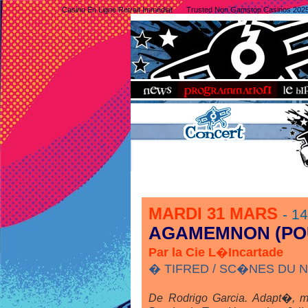
Casino En Ligne Retrait Immédiat
Trusted Non Gamstop Casinos 202
MARDI 31 MARS
- 1
AGAMEMNON (POU
Par la Cie L�Incartade
� TIFRED / SC�NES DU 
De Rodrigo Garcia. Adapt�, m