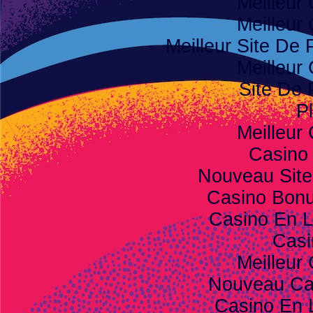
Meilleur
Meilleur
Meilleur Site De P
Meilleur
Site De 
Pl
Meilleur
Casino
Nouveau Site
Casino Bon
Casino En L
Casi
Meilleur
Nouveau Ca
Casino En 