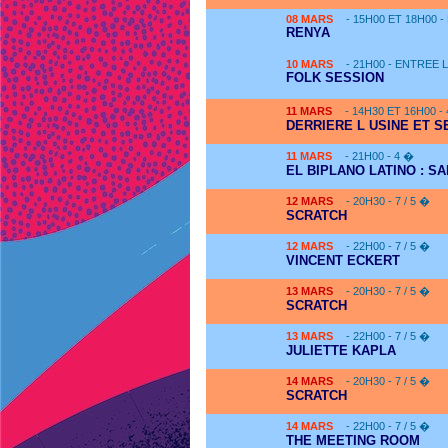
08
MARS
- 15H00 ET 18H00 
RENYA
10
MARS
- 21H00 - ENTREE 
FOLK SESSION
11
MARS
- 14H30 ET 16H00 -
DERRIERE L USINE ET 
11
MARS
- 21H00 - 4 �
EL BIPLANO LATINO : S
12
MARS
- 20H30 - 7 / 5 �
SCRATCH
12
MARS
- 22H00 - 7 / 5 �
VINCENT ECKERT
13
MARS
- 20H30 - 7 / 5 �
SCRATCH
13
MARS
- 22H00 - 7 / 5 �
JULIETTE KAPLA
14
MARS
- 20H30 - 7 / 5 �
SCRATCH
14
MARS
- 22H00 - 7 / 5 �
THE MEETING ROOM