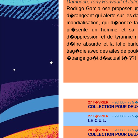
Dambach, Tony Honvault et Julie
Rodrigo Garcia ose proposer u
d�rangeant qui alerte sur les d
mondialisation, qui d�nonce l
pr�sente un homme et sa f
d�oppression et de tyrannie ma
d�lire absurde et la folie bu
trag�die avec des ailes de poulet
�trange go�t d�actualit� ??!
27
F�VRIER
- 20H30 - 7 / 5 
COLLECTION POUR DEUX
27
F�VRIER
- 22H00 - 7 / 5 
LE C.U.L.
28
F�VRIER
- 20H30 - 7 / 5 
COLLECTION POUR DEUX