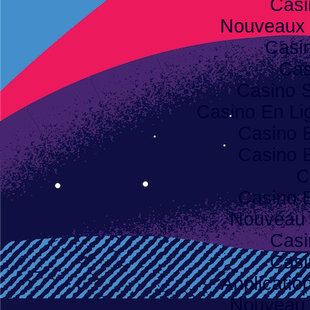
Casi
Nouveaux 
Casi
Cas
Casino S
Casino En Lig
Casino 
Casino 
C
Casino 
Nouveau 
Casi
Casi
Applicatio
Nouveau 