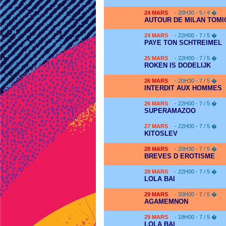
24
MARS
- 20H30 - 5 / 4 �
AUTOUR DE MILAN TOMI
24
MARS
- 22H00 - 7 / 5 �
PAYE TON SCHTREIMEL
25
MARS
- 22H00 - 7 / 5 �
ROKEN IS DODELIJK
26
MARS
- 20H30 - 7 / 5 �
INTERDIT AUX HOMMES
26
MARS
- 22H00 - 7 / 5 �
SUPERAMAZOO
27
MARS
- 22H00 - 7 / 5 �
KITOSLEV
28
MARS
- 20H30 - 7 / 5 �
BREVES D EROTISME
28
MARS
- 22H00 - 7 / 5 �
LOLA BAI
29
MARS
- 20H00 - 7 / 5 �
AGAMEMNON
29
MARS
- 18H00 - 7 / 5 �
LOLA BAI