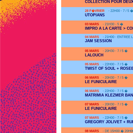
COLLECTION POUR DEUX
28
F�VRIER
- 22H00 - 7 / 5 
UTOPIANS
03
MARS
- 21H30 - 5 �
IMPRO A LA CARTE > CO
04
MARS
- 21H00 - ENTREE 
JAM SESSION
05
MARS
- 20H30 - 7 / 5 �
LALOUCH
05
MARS
- 22H00 - 7 / 5 �
TWIST OF SOUL + ROSE
06
MARS
- 20H30 - 7 / 5 �
LE FUNICULAIRE
06
MARS
- 22H00 - 7 / 5 �
MATRIMIA KLEZMER BA
07
MARS
- 20H30 - 7 / 5 �
LE FUNICULAIRE
07
MARS
- 22H00 - 7 / 5 �
GREGORY JOLIVET + RU
08
MARS
- DE 15H00 � 20H0