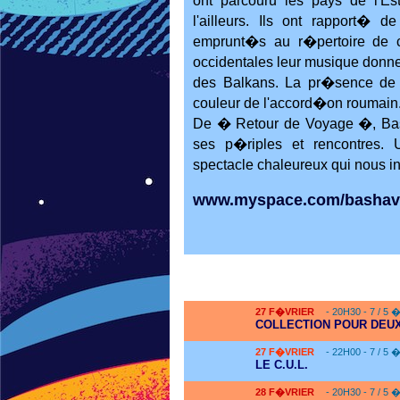
ont parcouru les pays de l'E
l'ailleurs. Ils ont rapport� 
emprunt�s au r�pertoire de
occidentales leur musique donn
des Balkans. La pr�sence de V
couleur de l'accord�on roumain
De � Retour de Voyage �, Bas
ses p�riples et rencontres.
spectacle chaleureux qui nous i
www.myspace.com/bashav
27
F�VRIER
- 20H30 - 7 / 5 
COLLECTION POUR DEUX
27
F�VRIER
- 22H00 - 7 / 5 
LE C.U.L.
28
F�VRIER
- 20H30 - 7 / 5 