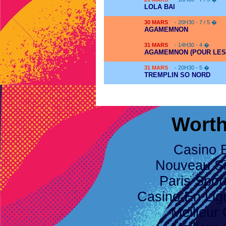
LOLA BAI
30
MARS
- 20H30 - 7 / 5 �
AGAMEMNON
31
MARS
- 14H30 - 4 �
AGAMEMNON (POUR LES
31
MARS
- 20H30 - 5 �
TREMPLIN SO NORD
Worth
Casino 
Nouveau Sit
Paris Spor
Casino En Li
Meilleur