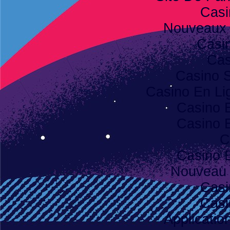
Casi
Nouveaux 
Casi
Cas
Casino S
Casino En Lig
Casino 
Casino 
C
Casino 
Nouveau 
Casi
Casi
Applicatio