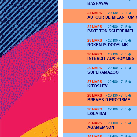
BASHAVAV
24
MARS
- 20H30 - 5 / 4 �
AUTOUR DE MILAN TOMI
24
MARS
- 22H00 - 7 / 5 �
PAYE TON SCHTREIMEL
25
MARS
- 22H00 - 7 / 5 �
ROKEN IS DODELIJK
26
MARS
- 20H30 - 7 / 5 �
INTERDIT AUX HOMMES
26
MARS
- 22H00 - 7 / 5 �
SUPERAMAZOO
27
MARS
- 22H00 - 7 / 5 �
KITOSLEV
28
MARS
- 20H30 - 7 / 5 �
BREVES D EROTISME
28
MARS
- 22H00 - 7 / 5 �
LOLA BAI
29
MARS
- 20H00 - 7 / 5 �
AGAMEMNON
29
MARS
- 18H00 - 7 / 5 �