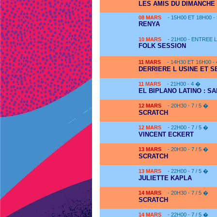
LES AMIS DU DIMANCHE
08
MARS
- 15H00 ET 18H00 
RENYA
10
MARS
- 21H00 - ENTREE 
FOLK SESSION
11
MARS
- 14H30 ET 16H00 -
DERRIERE L USINE ET 
11
MARS
- 21H00 - 4 �
EL BIPLANO LATINO : S
12
MARS
- 20H30 - 7 / 5 �
SCRATCH
12
MARS
- 22H00 - 7 / 5 �
VINCENT ECKERT
13
MARS
- 20H30 - 7 / 5 �
SCRATCH
13
MARS
- 22H00 - 7 / 5 �
JULIETTE KAPLA
14
MARS
- 20H30 - 7 / 5 �
SCRATCH
14
MARS
- 22H00 - 7 / 5 �