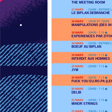
THE MEETING ROOM
17
MARS
- 21H00 - ENTREE 
LE BIPLAN DEBRANCHE
18
MARS
- 14H30 ET 16H00 -
MANIPULATIONS (DES 04
18
MARS
- 20H30 - 7 / 5 �
EXPERIENCES PAR ZITOU
18
MARS
- 21H30 - ENTREE 
BOEUF AU BIPLAN
19
MARS
- 20H30 - 7 / 5 �
INTERDIT AUX HOMMES
19
MARS
- 22H00 - 7 / 5 �
JYM
20
MARS
- 20H30 - 7 / 5 �
FUCK YOU EU.RO.PA (LE
20
MARS
- 22H00 - 7 / 5 �
DELBI
21
MARS
- 22H00 - 7 / 5 �
MINOR STRINGS
22
MARS
- 20H30 - 7 / 5 �