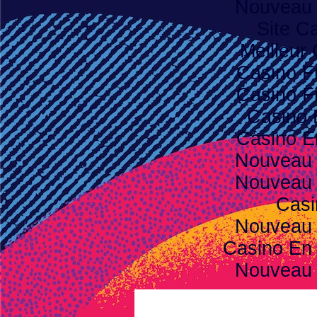
Nouveau 
Site C
Meilleur
Casino F
Casino F
Casino 
Casino E
Nouveau 
Nouveau 
Casi
Nouveau 
Casino En 
Nouveau 