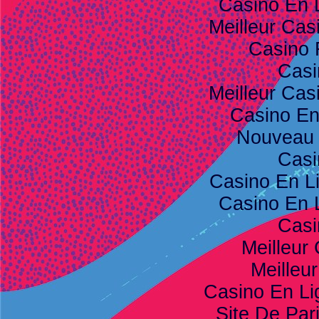
Casino En 
Meilleur Cas
Casino 
Casi
Meilleur Cas
Casino E
Nouveau 
Casi
Casino En L
Casino En 
Casi
Meilleur
Meilleu
Casino En Li
Site De Pari