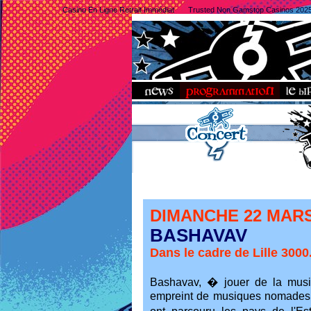
Casino En Ligne Retrait Immédiat
Trusted Non Gamstop Casinos 202
DIMANCHE 22 MAR
BASHAVAV
Dans le cadre de Lille 3000
Bashavav, � jouer de la mus
empreint de musiques nomades. G