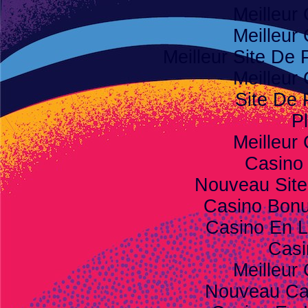
Meilleur
Meilleur
Meilleur Site De P
Meilleur
Site De 
Pl
Meilleur
Casino
Nouveau Site
Casino Bon
Casino En L
Casi
Meilleur
Nouveau Ca