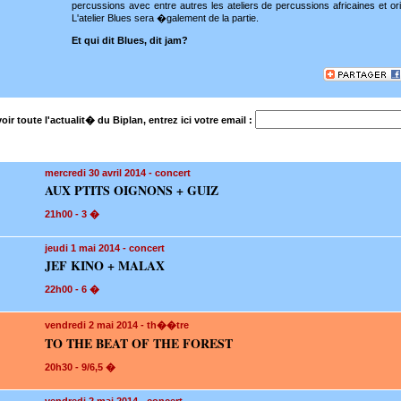
percussions avec entre autres les ateliers de percussions africaines et ori
L'atelier Blues sera �galement de la partie.
Et qui dit Blues, dit jam?
oir toute l'actualit� du Biplan, entrez ici votre email :
mercredi 30
avril 2014 - concert
AUX PTITS OIGNONS + GUIZ
21h00 - 3 �
jeudi 1
mai 2014 - concert
JEF KINO + MALAX
22h00 - 6 �
vendredi 2
mai 2014 - th��tre
TO THE BEAT OF THE FOREST
20h30 - 9/6,5 �