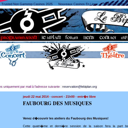
Trusted Non Gamstop Casinos 2025
Nouveaux Casinos En Ligne
Meilleur Casino E
s uniquement par mail à l'adresse suivante :
reservation@lebiplan.org
jeudi 22 mai
2014 - concert - 21h00 - entr�e libre
FAUBOURG DES MUSIQUES
Venez d�couvrir les ateliers du Faubourg des Musiques!
Cette quatri�me et derni�re session de la saison fera la part be