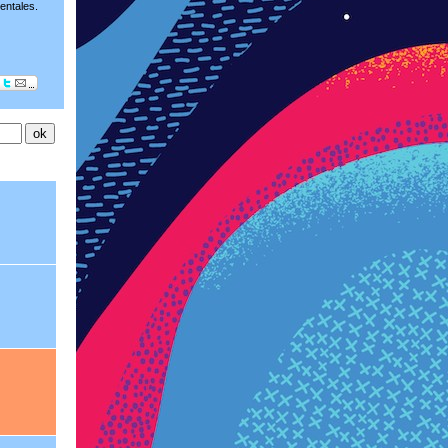
entales.