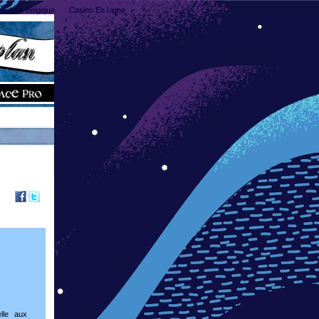
n Ligne Belgique
Casino En Ligne
lle aux