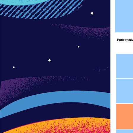
Pour recev