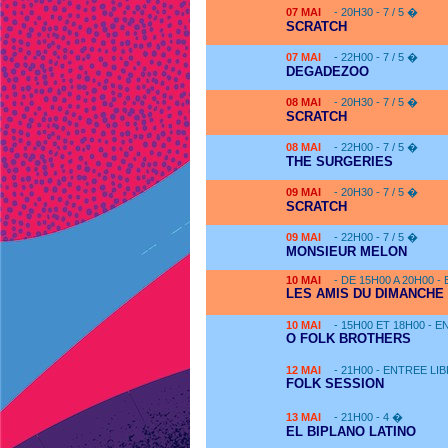
07
MAI
- 20H30 - 7 / 5 �
SCRATCH
07
MAI
- 22H00 - 7 / 5 �
DEGADEZOO
08
MAI
- 20H30 - 7 / 5 �
SCRATCH
08
MAI
- 22H00 - 7 / 5 �
THE SURGERIES
09
MAI
- 20H30 - 7 / 5 �
SCRATCH
09
MAI
- 22H00 - 7 / 5 �
MONSIEUR MELON
10
MAI
- DE 15H00 A 20H00 -
LES AMIS DU DIMANCHE
10
MAI
- 15H00 ET 18H00 - 
O FOLK BROTHERS
12
MAI
- 21H00 - ENTREE LI
FOLK SESSION
13
MAI
- 21H00 - 4 �
EL BIPLANO LATINO