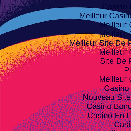
Casino 
Meilleur Casi
Meilleur
Meilleur
Meilleur Site De P
Meilleur
Site De 
Pl
Meilleur
Casino
Nouveau Site
Casino Bon
Casino En L
Casi