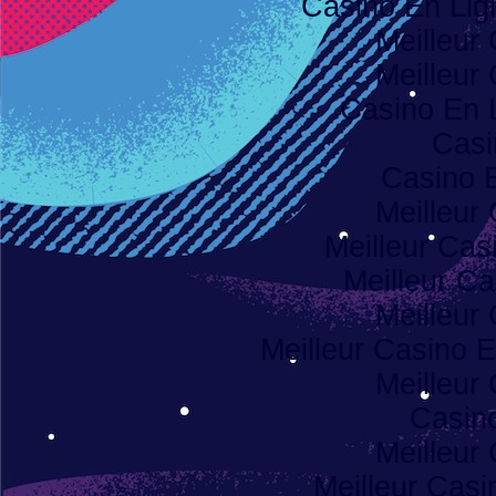
Casino En Li
Meilleur
Meilleur
Casino En 
Casi
Casino 
Meilleur
Meilleur Cas
Meilleur Ca
Meilleur
Meilleur Casino E
Meilleur
Casino
Meilleur
Meilleur Casi