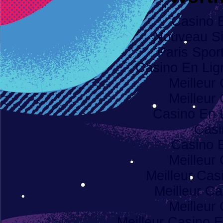
Casino 
Nouveau Sit
Paris Spor
Casino En Li
Meilleur
Meilleur
Casino En 
Casi
Casino 
Meilleur
Meilleur Cas
Meilleur Ca
Meilleur
Meilleur Casino E