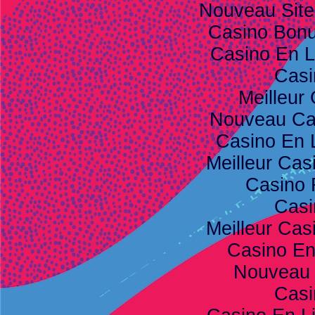
Nouveau Site
Casino Bon
Casino En L
Casi
Meilleur
Nouveau Ca
Casino En 
Meilleur Cas
Casino 
Casi
Meilleur Cas
Casino E
Nouveau 
Casi