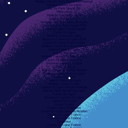
Meilleur Site De Paris Sportif International
Meilleur Casino En Ligne
Site De Paris Sportif Ufc
Plinko Avis
Meilleur Casino En Ligne
Casino En Ligne 2026
Nouveau Site De Casino En Ligne
Casino Bonus Sans Depot 2026
Casino En Ligne Retrait Rapide
Casino En Ligne
Meilleur Casino En Ligne
Nouveau Casino En Ligne 2026
Casino En Ligne France Légal
Meilleur Casino En Ligne France
Casino Fiable En Ligne
Casino En Ligne
Meilleur Casino En Ligne France
Casino En Ligne Sans KYC
Nouveau Casino En Ligne
Casino En Ligne
Casino En Ligne Le Plus Payant
Casino En Ligne France Légal
Casino En Ligne
Meilleur Casino En Ligne
Meilleur Casino Crypto
Casino En Ligne Retrait Immédiat
Site De Paris Sportif Hors Arjel
Casino En Ligne
Nouveaux Casinos En Ligne
Casino En Crypto
Casino Crypto
Casino Sans Verification
Casino En Ligne Sans Verification
Casino En Ligne France
Casino En Ligne France
Coinpoker
Casino En Ligne France