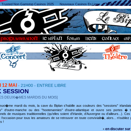
Trusted Non Gamstop Casinos 2025
Nouveaux Casinos En Ligne
Meilleur Casino E
 12 MAI
- 21H00 - ENTREE LIBRE
 SESSION
ES DEUXI�MES MARDIS DU MOIS]
uxi�me mardi du mois, la cave du Biplan s'habille aux couleurs des "sessions" irlandai
bs" d'outre-manche ou des "hootenannies" d'outre-atlantique et ouvre ses portes � 
nnels de musiques traditionnelles (qu'elles soient d'Irlande, d'Auvergne ou d'ailleurs...). Ce
t l'occasion pour tous les amateurs de se retrouver en toute convivialit�, alors... n'oubliez
s !
en discuter su
+