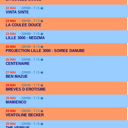
22
MAI
- 22H00 - 7 / 5 �
VINTA SINTE
23
MAI
- 20H30 - 7 / 5 �
LA COULEE DOUCE
23
MAI
- 22H00 - 7 / 5 �
LILLE 3000 : NEDZMA
26
MAI
- 20H30 - 5 / 4 �
PROJECTION LILLE 3000 : SOIREE DANUBE
26
MAI
- 22H00 - 7 / 5 �
CENTENAIRE
27
MAI
- 22H00 - 7 / 5 �
BEN MAZUE
28
MAI
- 20H30 - 7 / 5 �
BREVES D EROTISME
28
MAI
- 22H00 - 7 / 5 �
MAMIENCO
29
MAI
- 20H30 - 7 / 5 �
VENTOLINE BECKER
29
MAI
- 22H00 - 7 / 5 �
THE VERSUS