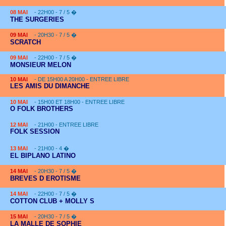
08
MAI
- 22H00 - 7 / 5 �
THE SURGERIES
09
MAI
- 20H30 - 7 / 5 �
SCRATCH
09
MAI
- 22H00 - 7 / 5 �
MONSIEUR MELON
10
MAI
- DE 15H00 A 20H00 - ENTREE LIBRE
LES AMIS DU DIMANCHE
10
MAI
- 15H00 ET 18H00 - ENTREE LIBRE
O FOLK BROTHERS
12
MAI
- 21H00 - ENTREE LIBRE
FOLK SESSION
13
MAI
- 21H00 - 4 �
EL BIPLANO LATINO
14
MAI
- 20H30 - 7 / 5 �
BREVES D EROTISME
14
MAI
- 22H00 - 7 / 5 �
COTTON CLUB + MOLLY S
15
MAI
- 20H30 - 7 / 5 �
LA MALLE DE SOPHIE