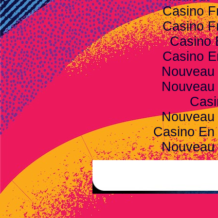
Casino F
Casino F
Casino 
Casino E
Nouveau 
Nouveau 
Casi
Nouveau 
Casino En 
Nouveau 