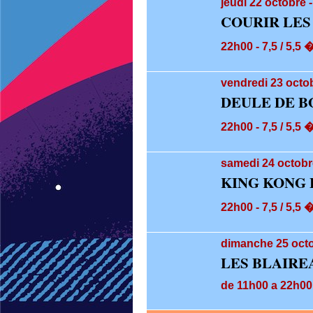
jeudi 22
octobre -
COURIR LES
22h00 - 7,5 / 5,5 
vendredi 23
octob
DEULE DE B
22h00 - 7,5 / 5,5 
samedi 24
octobr
KING KONG
22h00 - 7,5 / 5,5 
dimanche 25
octo
LES BLAIRE
de 11h00 a 22h00 