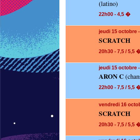
(latino)
22h00 - 4,5 �
jeudi 15
octobre 
SCRATCH
20h30 - 7,5 / 5,5 
jeudi 15
octobre -
ARON C
(chan
22h00 - 7,5 / 5,5 
vendredi 16
octo
SCRATCH
20h30 - 7,5 / 5,5 