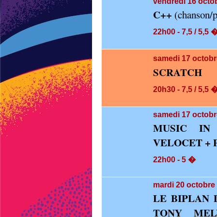
vendredi 16
octob
C++
(chanson/
22h00 - 7,5 / 5,5 
samedi 17
octobr
SCRATCH
20h30 - 7,5 / 5,5 
samedi 17
octobr
MUSIC I
VELOCET + 
22h00 - 5 �
mardi 20
octobre 
LE BIPLAN 
TONY ME