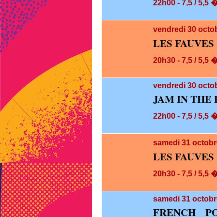
22h00 - 7,5 / 5,5 
vendredi 30
octo
LES FAUVES
20h30 - 7,5 / 5,5 
vendredi 30
octob
JAM IN THE
22h00 - 7,5 / 5,5 
samedi 31
octobr
LES FAUVES
20h30 - 7,5 / 5,5 
samedi 31
octobr
FRENCH P