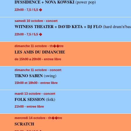
DYSSIDENCE + NOVA KOWSKI
(power pop)
22h00 - 7,5 / 5,5 �
samedi 10
octobre - concert
WITNESS THEATER + DAVID KETA + DJ FLO
(hard drum'n'bas
22h00 - 7,5 / 5,5 �
dimanche 11
octobre - th��tre
LES AMIS DU DIMANCHE
de 15h00 a 20h00 - entree libre
dimanche 11
octobre - concert
TIKNO SABEN
(swing)
15h00 et 18h00 - entree libre
mardi 13
octobre - concert
FOLK SESSION
(folk)
21h00 - entree libre
mercredi 14
octobre - th��tre
SCRATCH