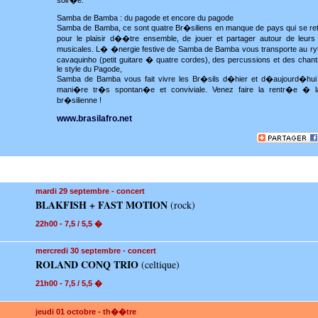
soir�e.
Samba de Bamba : du pagode et encore du pagode
Samba de Bamba, ce sont quatre Br�siliens en manque de pays qui se re
pour le plaisir d��tre ensemble, de jouer et partager autour de leurs
musicales. L� �nergie festive de Samba de Bamba vous transporte au r
cavaquinho (petit guitare � quatre cordes), des percussions et des chan
le style du Pagode,
Samba de Bamba vous fait vivre les Br�sils d�hier et d�aujourd�hu
mani�re tr�s spontan�e et conviviale. Venez faire la rentr�e � 
br�silienne !
www.brasilafro.net
mardi 29
septembre - concert
BLAKFISH + FAST MOTION
(rock)
22h00 - 7,5 / 5,5 �
mercredi 30
septembre - concert
ROLAND CONQ TRIO
(celtique)
21h00 - 7,5 / 5,5 �
jeudi 01
octobre - th��tre