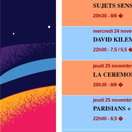
SUJETS SEN
20h30 - 8/6 �
mercredi 24
nove
DAVID KILE
22h00 - 7,5 / 5,5 
jeudi 25
novembre
LA CEREMO
20h30 - 8/6 �
jeudi 25
novembre
PARISIANS 
22h00 - 6,5 �