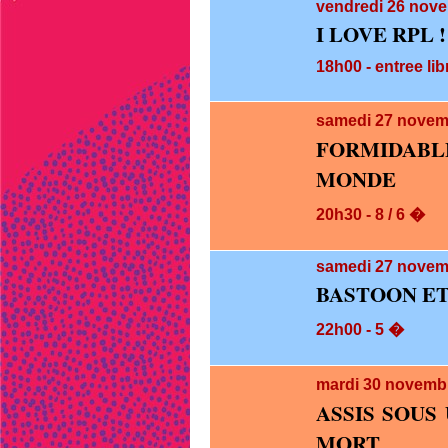
vendredi 26
nove
I LOVE RPL !
18h00 - entree lib
samedi 27
novem
FORMIDABLE
MONDE
20h30 - 8 / 6 �
samedi 27
novemb
BASTOON E
22h00 - 5 �
mardi 30
novembr
ASSIS SOUS
MORT