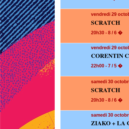
vendredi 29
octo
SCRATCH
20h30 - 8 / 6 �
vendredi 29
octob
CORENTIN 
22h00 - 7 / 5 �
samedi 30
octobr
SCRATCH
20h30 - 8 / 6 �
samedi 30
octobr
ZIAKO + LA