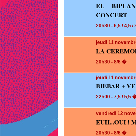
EL BIPLAN
CONCERT
20h30 - 6,5 / 4,5 /
jeudi 11
novembre
LA CEREMO
20h30 - 8/6 �
jeudi 11
novembre
BIEBAR + V
22h00 - 7,5 / 5,5 
vendredi 12
nove
EUH...OUI ! 
20h30 - 8/6 �