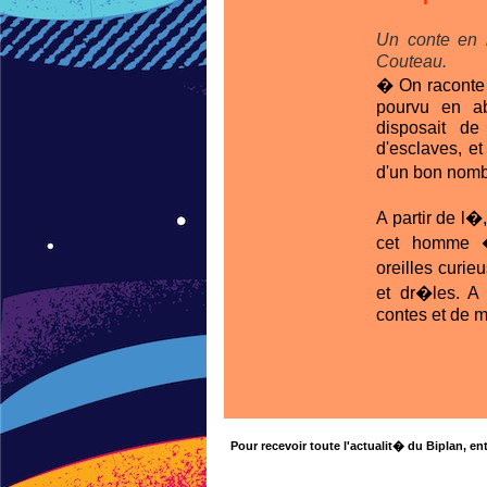
Un conte en 
Couteau.
� On raconte q
pourvu en ab
disposait de 
d'esclaves, e
d'un bon nombr
A partir de l�
cet homme �
oreilles curie
et dr�les. A
contes et de m
Pour recevoir toute l'actualit� du Biplan, ent