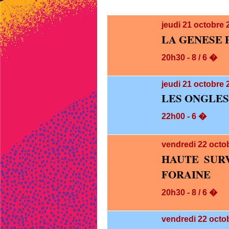
jeudi 21
octobre 
LA GENESE 
20h30 - 8 / 6 �
jeudi 21
octobre 
LES ONGLES
22h00 - 6 �
vendredi 22
octo
HAUTE SUR
FORAINE
20h30 - 8 / 6 �
vendredi 22
octob