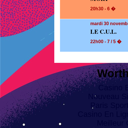
20h30 - 6 �
mardi 30
novembr
LE C.U.L.
22h00 - 7 / 5 �
Worth
Casino 
Nouveau Sit
Paris Spor
Casino En Li
Meilleur