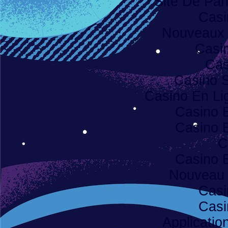
Site De Pari
Casi
Nouveaux 
Casi
Cas
Casino S
Casino En Lig
Casino 
Casino 
C
Casino 
Nouveau 
Casi
Casi
Applicatio