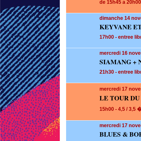
de 15h45 a 20h00 
dimanche 14
nov
KEYVANE ET
17h00 - entree lib
mercredi 16
nove
SIAMANG + 
21h30 - entree lib
mercredi 17
nove
LE TOUR DU
15h00 - 4,5 / 3,5 
mercredi 17
nove
BLUES & BO