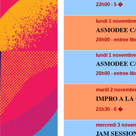
22h00 - 5 �
lundi 1
novembre
ASMODEE C
20h00 - entree lib
lundi 1
novembre 
ASMODEE C
20h00 - entree lib
mardi 2
novembre
IMPRO A LA
21h30 - 6 �
mercredi 3
novem
JAM SESSIO