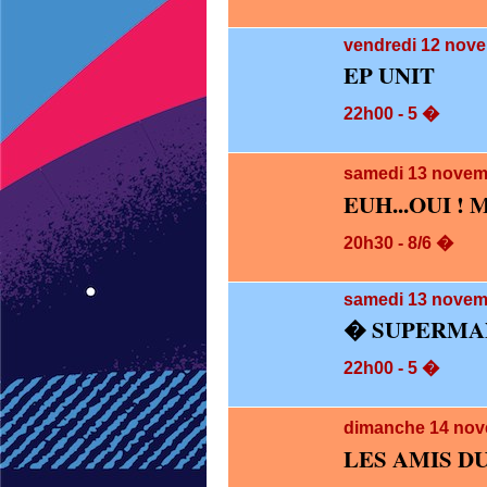
vendredi 12
nove
EP UNIT
22h00 - 5 �
samedi 13
novem
EUH...OUI ! 
20h30 - 8/6 �
samedi 13
novemb
� SUPERMAN
22h00 - 5 �
dimanche 14
nov
LES AMIS D