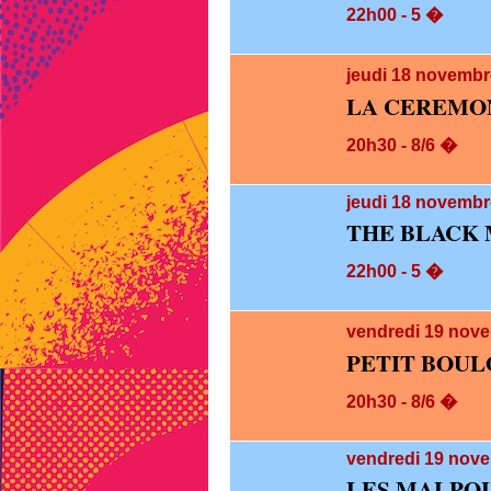
22h00 - 5 �
jeudi 18
novembre
LA CEREMO
20h30 - 8/6 �
jeudi 18
novembre
THE BLACK 
22h00 - 5 �
vendredi 19
nove
PETIT BOUL
20h30 - 8/6 �
vendredi 19
nove
LES MALPOL