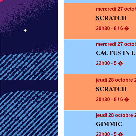
mercredi 27
octo
SCRATCH
20h30 - 8 / 6 �
mercredi 27
octob
CACTUS IN 
22h00 - 5 �
jeudi 28
octobre 
SCRATCH
20h30 - 8 / 6 �
jeudi 28
octobre 
GIMMIC
22h00 - 5 �