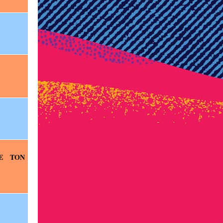
E TON