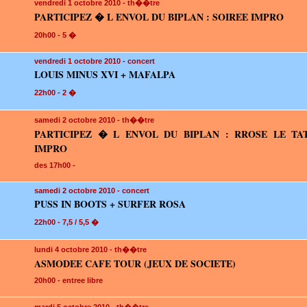
vendredi 1
octobre 2010 - th��tre
PARTICIPEZ � L ENVOL DU BIPLAN : SOIREE IMPRO
20h00 - 5 �
vendredi 1
octobre 2010 - concert
LOUIS MINUS XVI + MAFALPA
22h00 - 2 �
samedi 2
octobre 2010 - th��tre
PARTICIPEZ � L ENVOL DU BIPLAN : RROSE LE TA
IMPRO
des 17h00 -
samedi 2
octobre 2010 - concert
PUSS IN BOOTS + SURFER ROSA
22h00 - 7,5 / 5,5 �
lundi 4
octobre 2010 - th��tre
ASMODEE CAFE TOUR (JEUX DE SOCIETE)
20h00 - entree libre