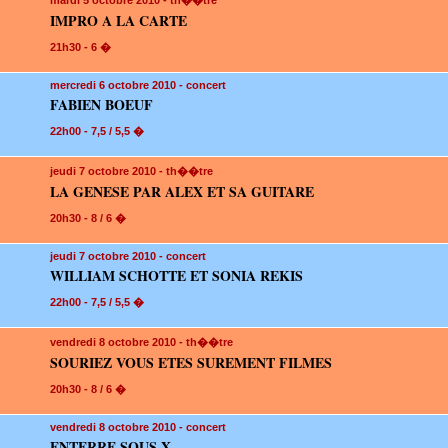
mardi 5
octobre 2010 - th��tre
IMPRO A LA CARTE
21h30 - 6 �
mercredi 6
octobre 2010 - concert
FABIEN BOEUF
22h00 - 7,5 / 5,5 �
jeudi 7
octobre 2010 - th��tre
LA GENESE PAR ALEX ET SA GUITARE
20h30 - 8 / 6 �
jeudi 7
octobre 2010 - concert
WILLIAM SCHOTTE ET SONIA REKIS
22h00 - 7,5 / 5,5 �
vendredi 8
octobre 2010 - th��tre
SOURIEZ VOUS ETES SUREMENT FILMES
20h30 - 8 / 6 �
vendredi 8
octobre 2010 - concert
ENTERRE SOUS X