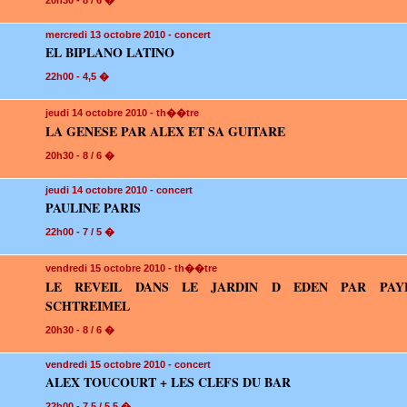
20h30 - 8 / 6 �
mercredi 13
octobre 2010 - concert
EL BIPLANO LATINO
22h00 - 4,5 �
jeudi 14
octobre 2010 - th��tre
LA GENESE PAR ALEX ET SA GUITARE
20h30 - 8 / 6 �
jeudi 14
octobre 2010 - concert
PAULINE PARIS
22h00 - 7 / 5 �
vendredi 15
octobre 2010 - th��tre
LE REVEIL DANS LE JARDIN D EDEN PAR PAY
SCHTREIMEL
20h30 - 8 / 6 �
vendredi 15
octobre 2010 - concert
ALEX TOUCOURT + LES CLEFS DU BAR
22h00 - 7,5 / 5,5 �