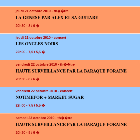
jeudi 21
octobre 2010 - th��tre
LA GENESE PAR ALEX ET SA GUITARE
20h30 - 8 / 6 �
jeudi 21
octobre 2010 - concert
LES ONGLES NOIRS
22h00 - 7,5 / 5,5 �
vendredi 22
octobre 2010 - th��tre
HAUTE SURVEILLANCE PAR LA BARAQUE FORAINE
20h30 - 8 / 6 �
vendredi 22
octobre 2010 - concert
NOTIMEFOR + MARKET SUGAR
22h00 - 7,5 / 5,5 �
samedi 23
octobre 2010 - th��tre
HAUTE SURVEILLANCE PAR LA BARAQUE FORAINE
20h30 - 8 / 6 �