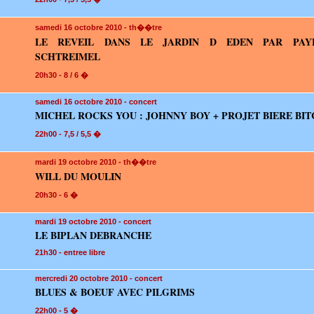
samedi 16
octobre 2010 - th��tre
LE REVEIL DANS LE JARDIN D EDEN PAR PAY
SCHTREIMEL
20h30 - 8 / 6 �
samedi 16
octobre 2010 - concert
MICHEL ROCKS YOU : JOHNNY BOY + PROJET BIERE BI
22h00 - 7,5 / 5,5 �
mardi 19
octobre 2010 - th��tre
WILL DU MOULIN
20h30 - 6 �
mardi 19
octobre 2010 - concert
LE BIPLAN DEBRANCHE
21h30 - entree libre
mercredi 20
octobre 2010 - concert
BLUES & BOEUF AVEC PILGRIMS
22h00 - 5 �