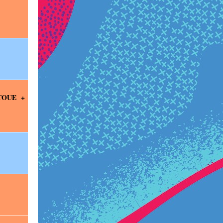
TOUE +