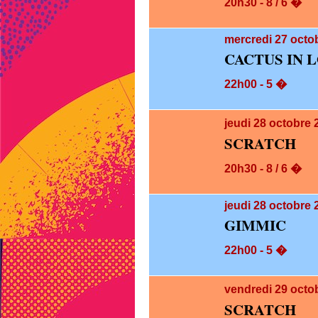
20h30 - 8 / 6 �
mercredi 27
octob
CACTUS IN 
22h00 - 5 �
jeudi 28
octobre 
SCRATCH
20h30 - 8 / 6 �
jeudi 28
octobre 
GIMMIC
22h00 - 5 �
vendredi 29
octo
SCRATCH