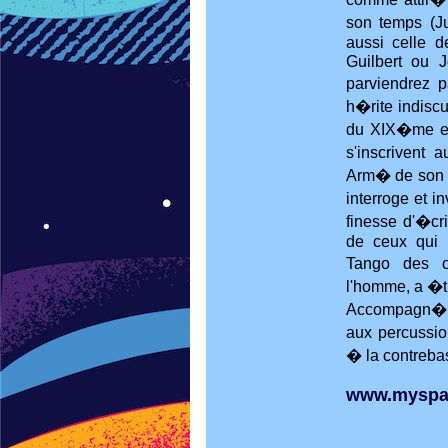
son temps (Ju
aussi celle 
Guilbert ou J
parviendrez p
h�rite indiscu
du XIX�me et
s'inscrivent 
Arm� de son a
interroge et i
finesse d'�cri
de ceux qui 
Tango des o
l'homme, a �t
Accompagn� 
aux percussio
� la contreba
www.myspac