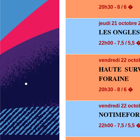
20h30 - 8 / 6 �
jeudi 21
octobre 
LES ONGLES
22h00 - 7,5 / 5,5 
vendredi 22
octo
HAUTE SUR
FORAINE
20h30 - 8 / 6 �
vendredi 22
octob
NOTIMEFOR
22h00 - 7,5 / 5,5 