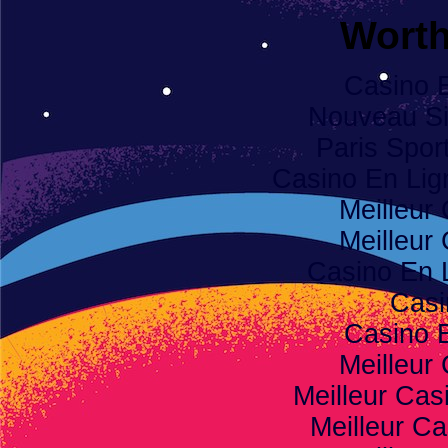
Worth
Casino 
Nouveau Sit
Paris Spor
Casino En Li
Meilleur
Meilleur
Casino En 
Casi
Casino 
Meilleur
Meilleur Cas
Meilleur Ca