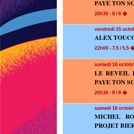
PAYE TON S
20h30 - 8 / 6 �
vendredi 15
octob
ALEX TOUCO
22h00 - 7,5 / 5,5 
samedi 16
octobr
LE REVEIL 
PAYE TON S
20h30 - 8 / 6 �
samedi 16
octobr
MICHEL RO
PROJET BIE