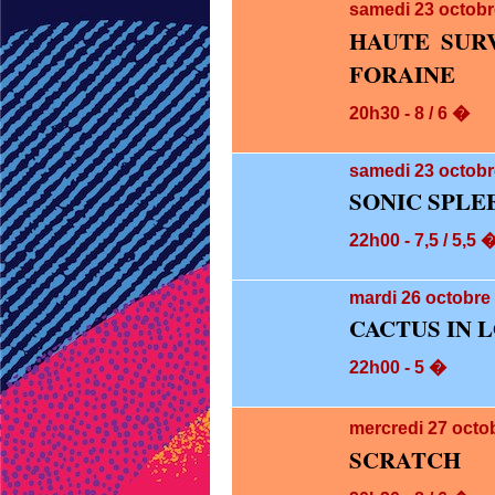
samedi 23
octobr
HAUTE SUR
FORAINE
20h30 - 8 / 6 �
samedi 23
octobr
SONIC SPLE
22h00 - 7,5 / 5,5 
mardi 26
octobre 
CACTUS IN L
22h00 - 5 �
mercredi 27
octo
SCRATCH