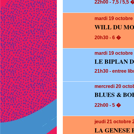
22h00 - 7,5 / 5,5 
mardi 19
octobre
WILL DU M
20h30 - 6 �
mardi 19
octobre 
LE BIPLAN 
21h30 - entree lib
mercredi 20
octob
BLUES & BO
22h00 - 5 �
jeudi 21
octobre 
LA GENESE 