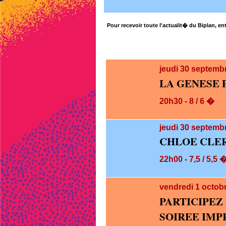
Pour recevoir toute l'actualit� du Biplan, ent
jeudi 30
septembr
LA GENESE 
20h30 - 8 / 6 �
jeudi 30
septembr
CHLOE CLE
22h00 - 7,5 / 5,5 
vendredi 1
octob
PARTICIPE
SOIREE IMP