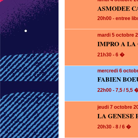
ASMODEE CA
20h00 - entree lib
mardi 5
octobre 
IMPRO A LA
21h30 - 6 �
mercredi 6
octobr
FABIEN BOE
22h00 - 7,5 / 5,5 
jeudi 7
octobre 2
LA GENESE 
20h30 - 8 / 6 �