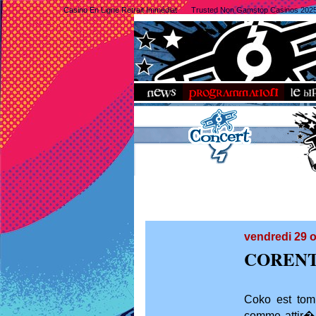
Casino En Ligne Retrait Immédiat
Trusted Non Gamstop Casinos 202
vendredi 29 
CORENT
Coko est tom
comme attir� 