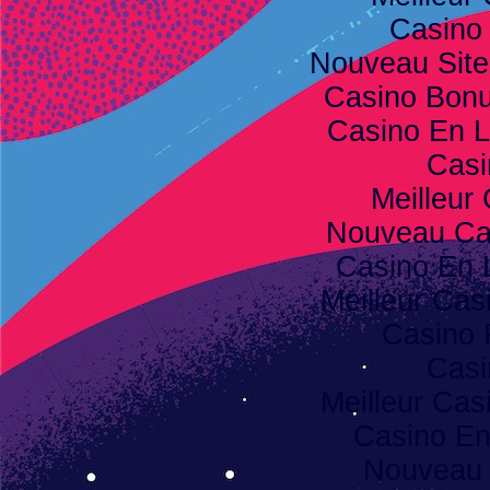
Casino
Nouveau Site
Casino Bon
Casino En L
Casi
Meilleur
Nouveau Ca
Casino En 
Meilleur Cas
Casino 
Casi
Meilleur Cas
Casino E
Nouveau 