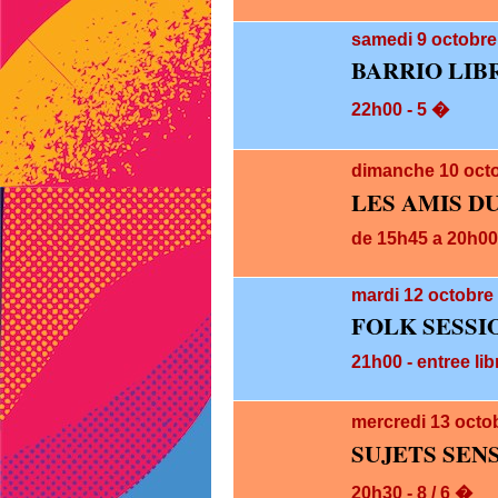
samedi 9
octobre
BARRIO LIB
22h00 - 5 �
dimanche 10
oct
LES AMIS D
de 15h45 a 20h00 
mardi 12
octobre 
FOLK SESSI
21h00 - entree lib
mercredi 13
octo
SUJETS SEN
20h30 - 8 / 6 �