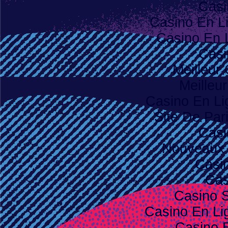
Casi
Casino En L
Casino En 
Casi
Meilleur
Meilleu
Casino En Li
Site De Pari
Casi
Nouveaux 
Casi
Cas
Casino S
Casino En Lig
Casino 