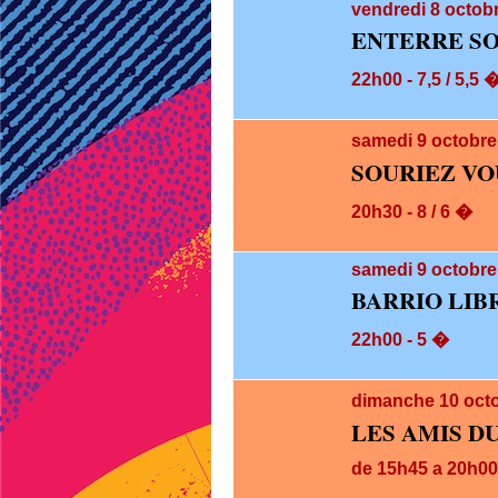
vendredi 8
octobr
ENTERRE SO
22h00 - 7,5 / 5,5 
samedi 9
octobre
SOURIEZ VO
20h30 - 8 / 6 �
samedi 9
octobre
BARRIO LIB
22h00 - 5 �
dimanche 10
oct
LES AMIS D
de 15h45 a 20h00 