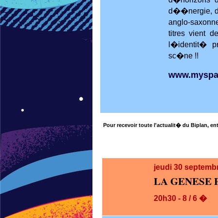
d��nergie, d
anglo-saxonn
titres vient 
l�identit� p
sc�ne !!
www.myspac
Pour recevoir toute l'actualit� du Biplan, ent
jeudi 30
septembr
LA GENESE 
20h30 - 8 / 6 �