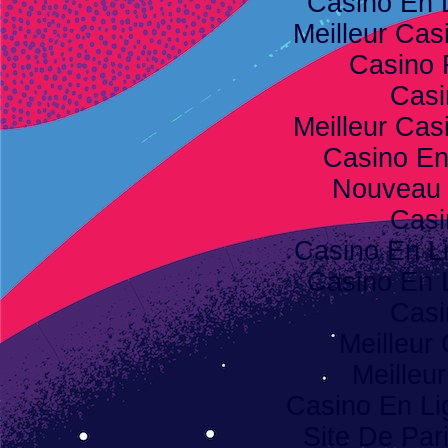
Casino En 
Meilleur Cas
Casino 
Casi
Meilleur Cas
Casino E
Nouveau 
Casi
Casino En L
Casino En 
Casi
Meilleur
Meilleu
Casino En Li
Site De Pari