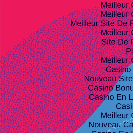
Meilleur
Meilleur
Meilleur Site De P
Meilleur
Site De 
Pl
Meilleur
Casino
Nouveau Site
Casino Bon
Casino En L
Casi
Meilleur
Nouveau Ca