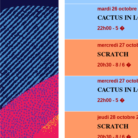
mardi 26
octobre 
CACTUS IN L
22h00 - 5 �
mercredi 27
octo
SCRATCH
20h30 - 8 / 6 �
mercredi 27
octob
CACTUS IN 
22h00 - 5 �
jeudi 28
octobre 
SCRATCH
20h30 - 8 / 6 �