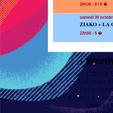
20h30 - 8 / 6 �
samedi 30
octobr
ZIAKO + LA
22h00 - 5 �
Worth
Casino 
Nouveau Sit
Paris Spor
Casino En Li
Meilleur