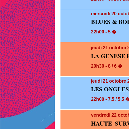
mercredi 20
octob
BLUES & BO
22h00 - 5 �
jeudi 21
octobre 
LA GENESE 
20h30 - 8 / 6 �
jeudi 21
octobre 
LES ONGLES
22h00 - 7,5 / 5,5 
vendredi 22
octo
HAUTE SUR