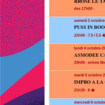
RROSE LE T
des 17h00 -
samedi 2
octobre
PUSS IN BOO
22h00 - 7,5 / 5,5 
lundi 4
octobre 2
ASMODEE CA
20h00 - entree lib
mardi 5
octobre 
IMPRO A LA
21h30 - 6 �
mercredi 6
octobr