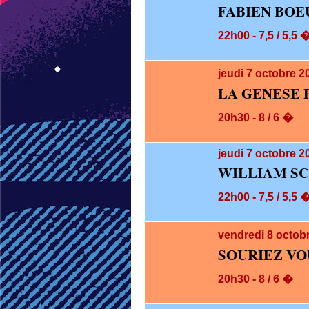
FABIEN BOE
22h00 - 7,5 / 5,5 
jeudi 7
octobre 2
LA GENESE 
20h30 - 8 / 6 �
jeudi 7
octobre 20
WILLIAM SC
22h00 - 7,5 / 5,5 
vendredi 8
octob
SOURIEZ VO
20h30 - 8 / 6 �