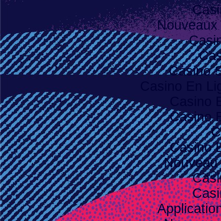
Casi
Nouveaux 
Casi
Cas
Casino S
Casino En Lig
Casino 
Casino 
C
Casino 
Nouveau 
Casi
Casi
Applicatio