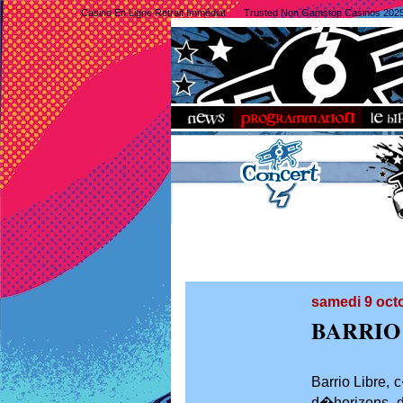
Casino En Ligne Retrait Immédiat
Trusted Non Gamstop Casinos 202
samedi 9 oct
BARRIO
Barrio Libre, 
d�horizons di