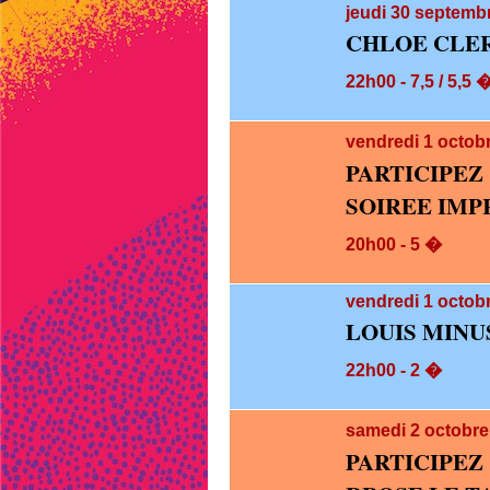
jeudi 30
septembr
CHLOE CLE
22h00 - 7,5 / 5,5 
vendredi 1
octob
PARTICIPE
SOIREE IMP
20h00 - 5 �
vendredi 1
octobr
LOUIS MINU
22h00 - 2 �
samedi 2
octobre
PARTICIPE