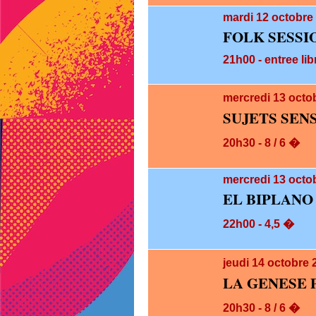
mardi 12
octobre 
FOLK SESSI
21h00 - entree lib
mercredi 13
octo
SUJETS SEN
20h30 - 8 / 6 �
mercredi 13
octob
EL BIPLANO
22h00 - 4,5 �
jeudi 14
octobre 
LA GENESE 
20h30 - 8 / 6 �