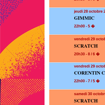
jeudi 28
octobre 
GIMMIC
22h00 - 5 �
vendredi 29
octo
SCRATCH
20h30 - 8 / 6 �
vendredi 29
octob
CORENTIN 
22h00 - 7 / 5 �
samedi 30
octobr
SCRATCH