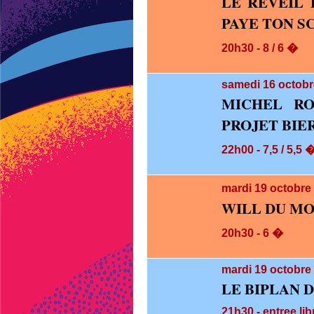
LE REVEIL 
PAYE TON S
20h30 - 8 / 6 �
samedi 16
octobr
MICHEL RO
PROJET BIE
22h00 - 7,5 / 5,5 
mardi 19
octobre
WILL DU M
20h30 - 6 �
mardi 19
octobre 
LE BIPLAN 
21h30 - entree lib