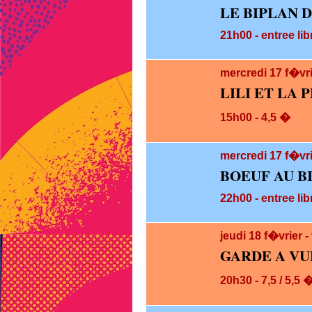
LE BIPLAN 
21h00 - entree lib
mercredi 17
f�vr
LILI ET LA P
15h00 - 4,5 �
mercredi 17
f�vri
BOEUF AU B
22h00 - entree lib
jeudi 18
f�vrier 
GARDE A VU
20h30 - 7,5 / 5,5 