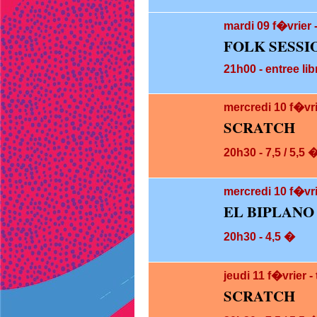
mardi 09
f�vrier 
FOLK SESSI
21h00 - entree lib
mercredi 10
f�vr
SCRATCH
20h30 - 7,5 / 5,5 
mercredi 10
f�vri
EL BIPLANO
20h30 - 4,5 �
jeudi 11
f�vrier 
SCRATCH