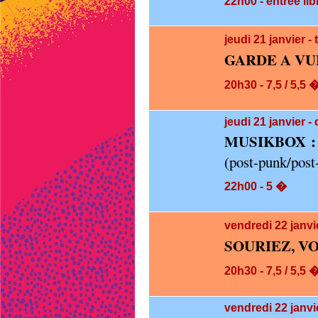
22h00 - entree lib
jeudi 21
janvier 
GARDE A VU
20h30 - 7,5 / 5,5 
jeudi 21
janvier -
MUSIKBOX :
(post-punk/pos
22h00 - 5 �
vendredi 22
janvi
SOURIEZ, V
20h30 - 7,5 / 5,5 
vendredi 22
janvi