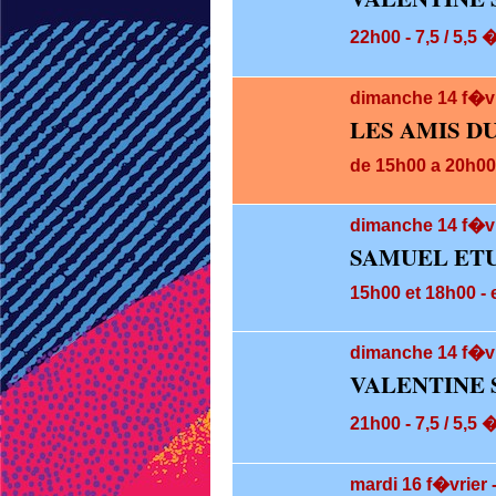
22h00 - 7,5 / 5,5 
dimanche 14
f�v
LES AMIS D
de 15h00 a 20h00 
dimanche 14
f�vr
SAMUEL ETU
15h00 et 18h00 - e
dimanche 14
f�vr
VALENTINE 
21h00 - 7,5 / 5,5 
mardi 16
f�vrier 