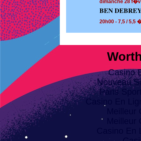
dimanche 28
f�vr
BEN DEBREY
20h00 - 7,5 / 5,5 
Worth
Casino 
Nouveau Sit
Paris Spor
Casino En Li
Meilleur
Meilleur
Casino En 
Casi