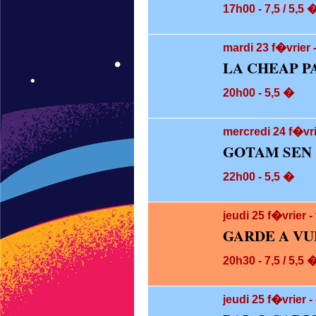
17h00 - 7,5 / 5,5 
mardi 23
f�vrier 
LA CHEAP P
20h00 - 5,5 �
mercredi 24
f�vri
GOTAM SEN 
22h00 - 5,5 �
jeudi 25
f�vrier 
GARDE A VU
20h30 - 7,5 / 5,5 
jeudi 25
f�vrier -