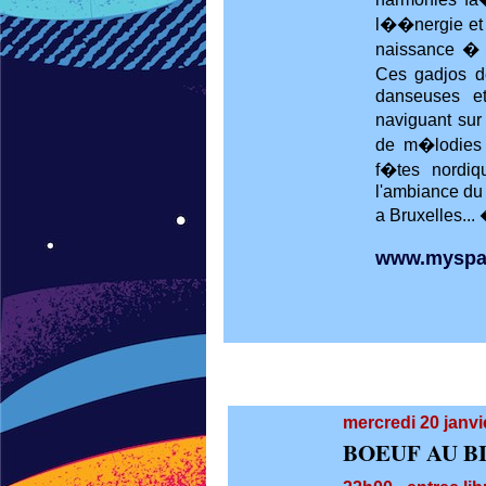
l��nergie et
naissance � c
Ces gadjos 
danseuses et
naviguant su
de m�lodies
f�tes nordiq
l'ambiance du
a Bruxelles... 
www.myspac
mercredi 20
janvi
BOEUF AU B