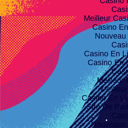
Casino 
Casi
Meilleur Cas
Casino E
Nouveau 
Casi
Casino En L
Casino En 
Casi
Meilleur
Meilleu
Casino En Li
Site De Pari
Casi
Nouveaux 