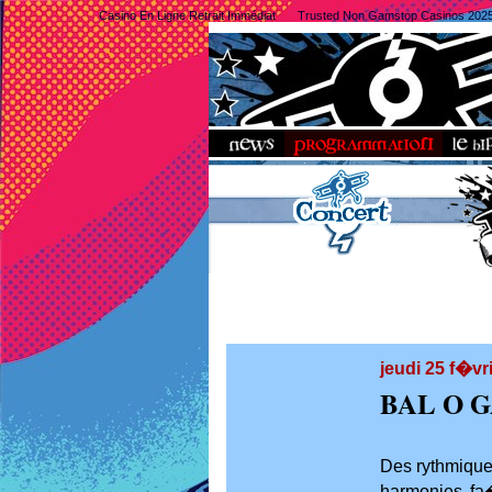
Casino En Ligne Retrait Immédiat
Trusted Non Gamstop Casinos 202
jeudi 25 f�vr
BAL O 
Des rythmique
harmonies fa