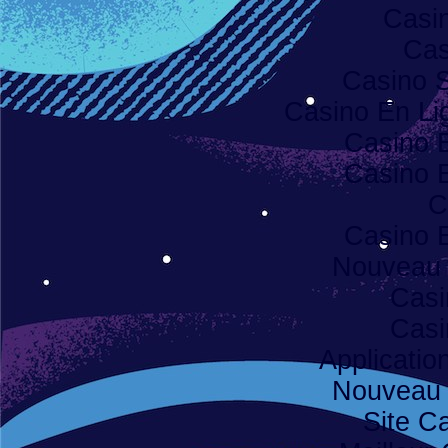
Casi
Cas
Casino S
Casino En Lig
Casino 
Casino 
C
Casino 
Nouveau 
Casi
Casi
Applicatio
Nouveau 
Site C