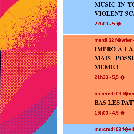
MUSIC IN Y
VIOLENT SC
22h00 - 5 �
mardi 02
f�vrier
IMPRO A LA
MAIS POSSI
MEME !
21h30 - 5,5 �
mercredi 03
f�vr
BAS LES PAT
15h00 - 4,5 �
mercredi 03
f�vri