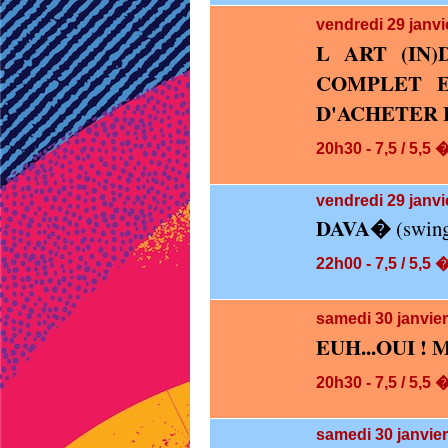
vendredi 29
janvi
L ART (IN)
COMPLET E
D'ACHETER 
20h30 - 7,5 / 5,5 
vendredi 29
janvi
DAVA�
(swing
22h00 - 7,5 / 5,5 
samedi 30
janvie
EUH...OUI ! 
20h30 - 7,5 / 5,5 
samedi 30
janvier