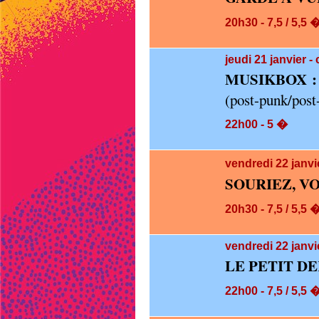
20h30 - 7,5 / 5,5 
jeudi 21
janvier -
MUSIKBOX :
(post-punk/pos
22h00 - 5 �
vendredi 22
janvi
SOURIEZ, V
20h30 - 7,5 / 5,5 
vendredi 22
janvi
LE PETIT D
22h00 - 7,5 / 5,5 