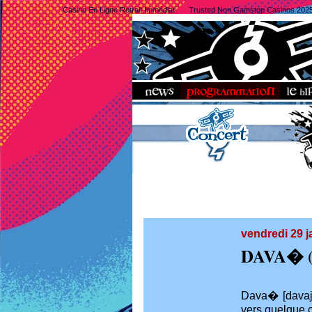
Casino En Ligne Retrait Immédiat
Trusted Non Gamstop Casinos 202
vendredi 29 j
DAVA�
(
Dava� [davaj]
vers quelque c