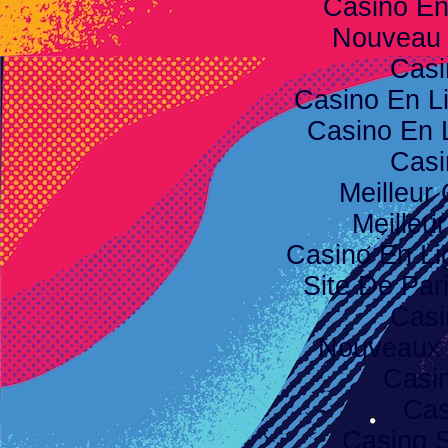
Casino E
Nouveau 
Casi
Casino En L
Casino En 
Casi
Meilleur
Meilleu
Casino En Li
Site De Pari
Casi
Nouveaux 
Casi
Cas
Casino S