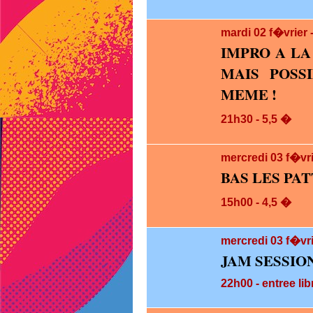
mardi 02
f�vrier
IMPRO A LA
MAIS POSSI
MEME !
21h30 - 5,5 �
mercredi 03
f�vr
BAS LES PAT
15h00 - 4,5 �
mercredi 03
f�vri
JAM SESSIO
22h00 - entree lib