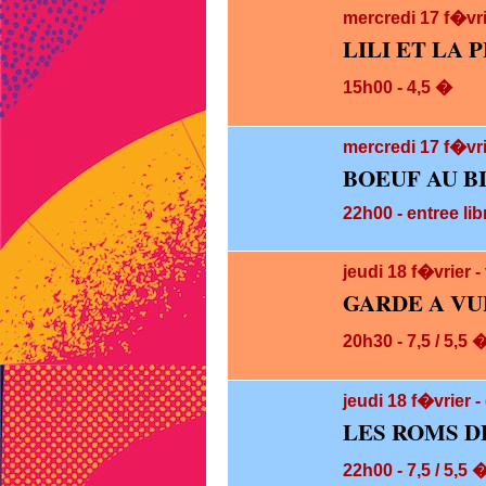
mercredi 17
f�vr
LILI ET LA P
15h00 - 4,5 �
mercredi 17
f�vri
BOEUF AU B
22h00 - entree lib
jeudi 18
f�vrier 
GARDE A VU
20h30 - 7,5 / 5,5 
jeudi 18
f�vrier -
LES ROMS D
22h00 - 7,5 / 5,5 