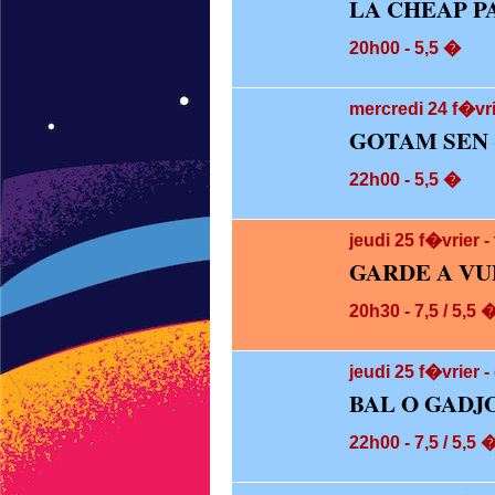
LA CHEAP P
20h00 - 5,5 �
mercredi 24
f�vri
GOTAM SEN 
22h00 - 5,5 �
jeudi 25
f�vrier 
GARDE A VU
20h30 - 7,5 / 5,5 
jeudi 25
f�vrier -
BAL O GADJ
22h00 - 7,5 / 5,5 