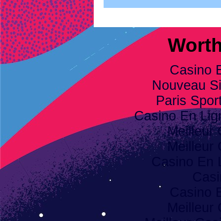
Worth
Casino 
Nouveau Sit
Paris Spor
Casino En Li
Meilleur
Meilleur
Casino En 
Casi
Casino 
Meilleur