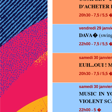
D'ACHETER 
20h30 - 7,5 / 5,5 
vendredi 29
janvi
DAVA�
(swing
22h00 - 7,5 / 5,5 
samedi 30
janvie
EUH...OUI ! 
20h30 - 7,5 / 5,5 
samedi 30
janvier
MUSIC IN Y
VIOLENT SC
22h00 - 5 �