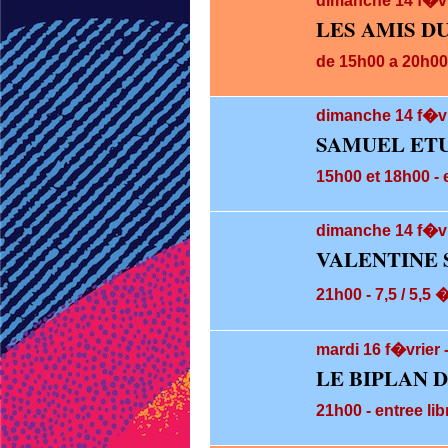
dimanche 14
f�v
LES AMIS D
de 15h00 a 20h00 
dimanche 14
f�vr
SAMUEL ETU
15h00 et 18h00 - e
dimanche 14
f�vr
VALENTINE 
21h00 - 7,5 / 5,5 
mardi 16
f�vrier 
LE BIPLAN 
21h00 - entree lib