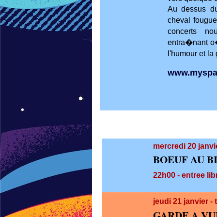
Au dessus d
cheval fougue
concerts no
entra�nant o�
l'humour et la
www.myspac
mercredi 20
janvi
BOEUF AU B
22h00 - entree lib
jeudi 21
janvier 
GARDE A VU