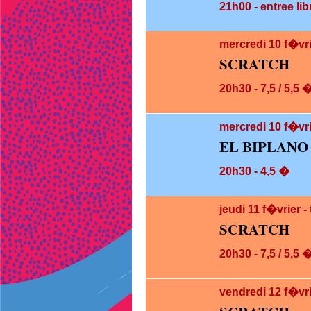
21h00 - entree lib
mercredi 10
f�vr
SCRATCH
20h30 - 7,5 / 5,5 
mercredi 10
f�vri
EL BIPLANO
20h30 - 4,5 �
jeudi 11
f�vrier 
SCRATCH
20h30 - 7,5 / 5,5 
vendredi 12
f�vr