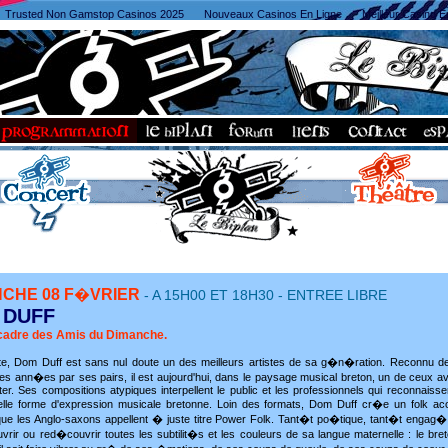
Trusted Non Gamstop Casinos 2025
Nouveaux Casinos En Ligne
Meilleur Casino E
NCHE 08 F�VRIER
- A 15H00 ET 18H30 - ENTREE LIBRE
 DUFF
cadre des Amis du Dimanche.
te, Dom Duff est sans nul doute un des meilleurs artistes de sa g�n�ration. Reconnu d
s ann�es par ses pairs, il est aujourd'hui, dans le paysage musical breton, un de ceux ave
er. Ses compositions atypiques interpellent le public et les professionnels qui reconnaissen
lle forme d'expression musicale bretonne. Loin des formats, Dom Duff cr�e un folk ac
que les Anglo-saxons appellent � juste titre Power Folk. Tant�t po�tique, tant�t engag�,
vrir ou red�couvrir toutes les subtilit�s et les couleurs de sa langue maternelle : le bre