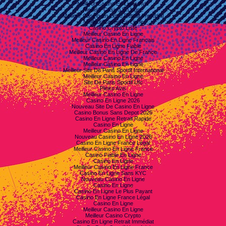
Meilleur Casino En Ligne Avis
Meilleur Casino En Ligne
Meilleur Casino En Ligne Retrait Immédiat
Meilleur Casino En Ligne
Casino Crypto Liste
Meilleur Casino En Ligne
Meilleur Casino En Ligne Francais
Casino En Ligne Fiable
Meilleur Casino En Ligne De France
Meilleur Casino En Ligne
Meilleur Casino En Ligne
Meilleur Site De Paris Sportif International
Meilleur Casino En Ligne
Site De Paris Sportif Ufc
Plinko Avis
Meilleur Casino En Ligne
Casino En Ligne 2026
Nouveau Site De Casino En Ligne
Casino Bonus Sans Depot 2026
Casino En Ligne Retrait Rapide
Casino En Ligne
Meilleur Casino En Ligne
Nouveau Casino En Ligne 2026
Casino En Ligne France Légal
Meilleur Casino En Ligne France
Casino Fiable En Ligne
Casino En Ligne
Meilleur Casino En Ligne France
Casino En Ligne Sans KYC
Nouveau Casino En Ligne
Casino En Ligne
Casino En Ligne Le Plus Payant
Casino En Ligne France Légal
Casino En Ligne
Meilleur Casino En Ligne
Meilleur Casino Crypto
Casino En Ligne Retrait Immédiat